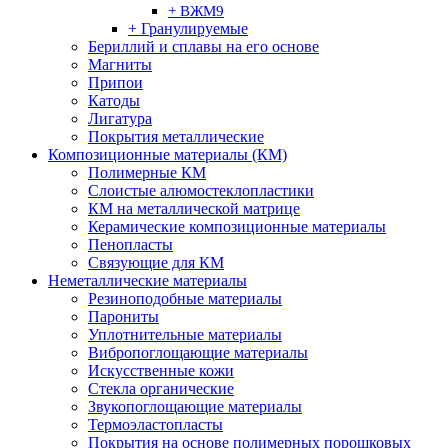
+ ВЖМ9
+ Гранулируемые
Бериллий и сплавы на его основе
Магниты
Припои
Катоды
Лигатура
Покрытия металлические
Композиционные материалы (КМ)
Полимерные КМ
Слоистые алюмостеклопластики
КМ на металлической матрице
Керамические композиционные материалы
Пенопласты
Связующие для КМ
Неметаллические материалы
Резиноподобные материалы
Парониты
Уплотнительные материалы
Вибропоглощающие материалы
Искусственные кожи
Стекла органические
Звукопоглощающие материалы
Термоэластопласты
Покрытия на основе полимерных порошковых