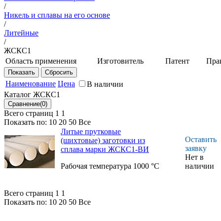
/
Никель и сплавы на его основе
/
Литейные
/
ЖСКС1
Область применения
Изготовитель
Патент
Пра
Для деталей ГТУ с
НИЦ
Патент
монокристаллической
"Курчатовский
РФ
Наименование
Цена
В наличии
структурой,
институт" -
Каталог ЖСКС1
работающих при
ВИАМ
температуре 1000 °C
Всего страниц 1
1
Показать по:
10
20
50
Все
Литые прутковые
Оставить
(шихтовые) заготовки из
заявку
сплава марки ЖСКС1-ВИ
Нет в
Рабочая температура 1000 °C
наличии
Всего страниц 1
1
Показать по:
10
20
50
Все