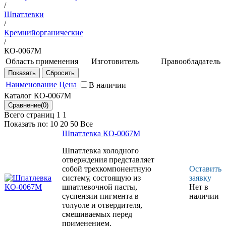
/
Шпатлевки
/
Кремнийорганические
/
КО-0067М
Область применения
Изготовитель
Правообладатель
Предназначена для
НИЦ
ФГУП
выравнивания и
"Курчатовский
ВИАМ
Наименование
Цена
В наличии
окрашивания
институт" -
Каталог КО-0067М
поверхностей
ВИАМ
неметаллических
Всего страниц 1
1
материалов, в том
Показать по:
10
20
50
Все
числе для создания
Шпатлевка КО-0067М
слоя
теплоизоляции
Шпатлевка холодного
универсального
отверждения представляет
спасательного
собой трехкомпонентную
Оставить
средства,
систему, состоящую из
заявку
используемого для
шпатлевочной пасты,
Нет в
эксплуатации в
суспензии пигмента в
наличии
условиях
толуоле и отвердителя,
арктического и
смешиваемых перед
субарктического
применением.