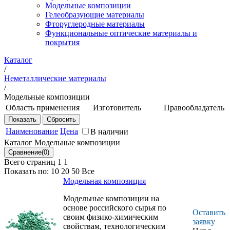
Модельные композиции
Гелеобразующие материалы
Фторуглеродные материалы
Функциональные оптические материалы и
покрытия
Каталог
/
Неметаллические материалы
/
Модельные композиции
Область применения
Изготовитель
Правообладатель
Изготовление
НИЦ
АО «НПЦГ
выплавляемых
"Курчатовский
«Салют»
Наименование
Цена
В наличии
моделей в цехах
институт" -
ФГУП
Каталог Модельные композиции
точного литья
ВИАМ
"ВИАМ"
авиационной
Всего страниц 1
1
промышленности и
Показать по:
10
20
50
Все
общего
Модельная композиция
машиностроения
Изготовление
Модельные композиции на
выплавляемых
основе российского сырья по
Оставить
моделей в цехах
своим физико-химическим
заявку
точного литья
свойствам, технологическим