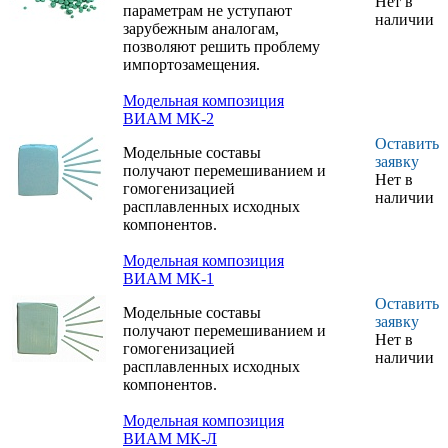
Нет в
авиационной
параметрам не уступают
наличии
промышленности и
зарубежным аналогам,
общего
позволяют решить проблему
машиностроения.
импортозамещения.
Модельные
композиции нового
Модельная композиция
поколения с
ВИАМ МК-2
улучшенными
Оставить
Модельные составы
технологическими
заявку
получают перемешиванием и
характеристиками
Нет в
гомогенизацией
применяются для
наличии
расплавленных исходных
изготовления
компонентов.
выплавляемых
моделей лопаток и
Модельная композиция
других деталей
ВИАМ МК-1
ГТД сложной
конфигурации.
Оставить
Модельные составы
заявку
получают перемешиванием и
Нет в
гомогенизацией
наличии
расплавленных исходных
компонентов.
Модельная композиция
ВИАМ МК-Л