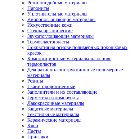
Резиноподобные материалы
Парониты
Уплотнительные материалы
Вибропоглощающие материалы
Искусственные кожи
Стекла органические
Звукопоглощающие материалы
Термоэластопласты
Покрытия на основе полимерных порошковых
красок
Композиционные материалы на основе
термопластов
Декоративно-конструкционные полимерные
материалы
Резины
Ткани прорезиненные
Заполнители и их составляющие
Герметики и компаунды
Лакокрасочные материалы
Защитные материалы
Текстильные материалы
Керамические материалы
Клеи
Пасты
Присадки