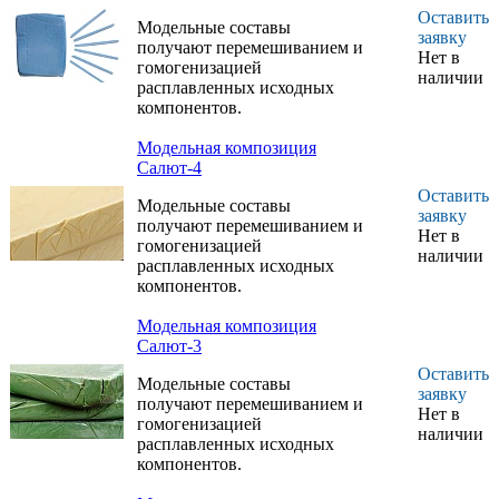
Оставить
Модельные составы
заявку
получают перемешиванием и
Нет в
гомогенизацией
наличии
расплавленных исходных
компонентов.
Модельная композиция
Салют-4
Оставить
Модельные составы
заявку
получают перемешиванием и
Нет в
гомогенизацией
наличии
расплавленных исходных
компонентов.
Модельная композиция
Салют-3
Оставить
Модельные составы
заявку
получают перемешиванием и
Нет в
гомогенизацией
наличии
расплавленных исходных
компонентов.