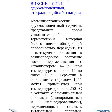
температур от
ВИКСИНТ У-4-21
минус 60 до плюс
двухкомпонентный,
300 °С.
отверждающийся без нагрева
Кремнийорганический
двухкомпонентный герметик
представляет собой
уплотнительный
термостойкий материал
белого цвета, обладающий
способностью переходить из
вязкотекучего состояния в
резиноподобное состояние
после перемешивания с
катализатором №21 при
температуре от плюс 15 до
плюс 30 °С. Герметик в
сочетании с подслоем П-11
может применяться при
температуре до плюс 250 °С
в контакте с алюминиевыми
сплавами (анодированными
и неанодированными),
нержавеющими сталями,
титановыми сплавами,
Оставить