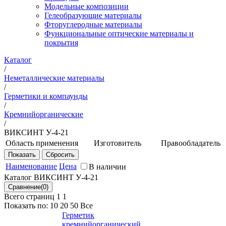
Модельные композиции
Гелеобразующие материалы
Фторуглеродные материалы
Функциональные оптические материалы и
покрытия
Каталог
/
Неметаллические материалы
/
Герметики и компаунды
/
Кремнийорганические
/
ВИКСИНТ У-4-21
Область применения
Изготовитель
Правообладатель
Для поверхностной
ООО
ФГУП
герметизации кабин
"ПолиМикс
ВИАМ
Наименование
Цена
В наличии
и приборных
Казань"
Каталог ВИКСИНТ У-4-21
отсеков
ООО
авиационных
"ХимТех-Р"
Всего страниц 1
1
конструкций,
ООО НПП
Показать по:
10
20
50
Все
работающих в
"Химпродукт
Герметик
интервале
Инжиниринг"
кремнийорганический