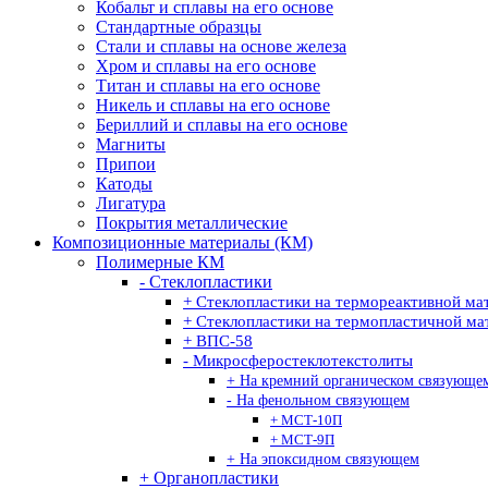
Кобальт и сплавы на его основе
Стандартные образцы
Стали и сплавы на основе железа
Хром и сплавы на его основе
Титан и сплавы на его основе
Никель и сплавы на его основе
Бериллий и сплавы на его основе
Магниты
Припои
Катоды
Лигатура
Покрытия металлические
Композиционные материалы (КМ)
Полимерные КМ
- Стеклопластики
+ Стеклопластики на термореактивной ма
+ Стеклопластики на термопластичной ма
+ ВПС-58
- Микросферостеклотекстолиты
+ На кремний органическом связующе
- На фенольном связующем
+ МСТ-10П
+ МСТ-9П
+ На эпоксидном связующем
+ Органопластики