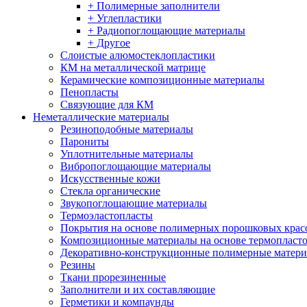
+ Полимерные заполнители
+ Углепластики
+ Радиопоглощающие материалы
+ Другое
Слоистые алюмостеклопластики
КМ на металлической матрице
Керамические композиционные материалы
Пенопласты
Связующие для КМ
Неметаллические материалы
Резиноподобные материалы
Парониты
Уплотнительные материалы
Вибропоглощающие материалы
Искусственные кожи
Стекла органические
Звукопоглощающие материалы
Термоэластопласты
Покрытия на основе полимерных порошковых крас
Композиционные материалы на основе термопласт
Декоративно-конструкционные полимерные матер
Резины
Ткани прорезиненные
Заполнители и их составляющие
Герметики и компаунды