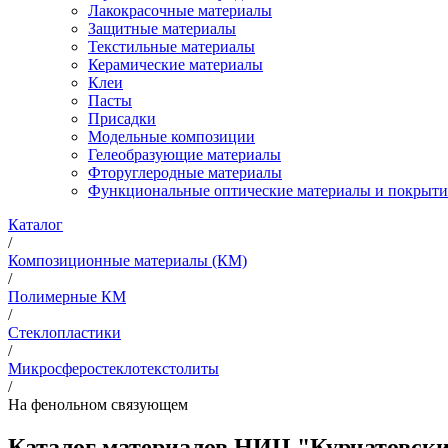
Лакокрасочные материалы
Защитные материалы
Текстильные материалы
Керамические материалы
Клеи
Пасты
Присадки
Модельные композиции
Гелеобразующие материалы
Фторуглеродные материалы
Функциональные оптические материалы и покрыти
Каталог
/
Композиционные материалы (КМ)
/
Полимерные КМ
/
Стеклопластики
/
Микросферостеклотекстолиты
/
На фенольном связующем
Каталог материалов НИЦ "Курчатовск