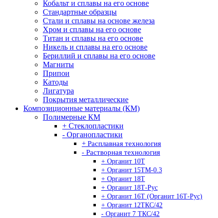
Кобальт и сплавы на его основе
Стандартные образцы
Стали и сплавы на основе железа
Хром и сплавы на его основе
Титан и сплавы на его основе
Никель и сплавы на его основе
Бериллий и сплавы на его основе
Магниты
Припои
Катоды
Лигатура
Покрытия металлические
Композиционные материалы (КМ)
Полимерные КМ
+ Стеклопластики
- Органопластики
+ Расплавная технология
- Растворная технология
+ Органит 10Т
+ Органит 15ТМ-0.3
+ Органит 18Т
+ Органит 18Т-Рус
+ Органит 16Т (Органит 16Т-Рус)
+ Органит 12ТКС/42
- Органит 7 ТКС/42