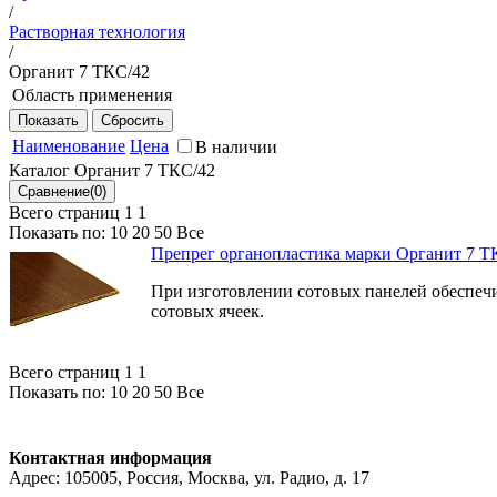
/
Растворная технология
/
Органит 7 ТКС/42
Область применения
Обшивки панелей пола пассажирских и багажных отсеков,
детали планера самолета.
Наименование
Цена
В наличии
Каталог Органит 7 ТКС/42
Всего страниц 1
1
Показать по:
10
20
50
Все
Препрег органопластика марки Органит 7 Т
При изготовлении сотовых панелей обеспеч
сотовых ячеек.
Всего страниц 1
1
Показать по:
10
20
50
Все
Контактная информация
Адрес: 105005, Россия, Москва, ул. Радио, д. 17