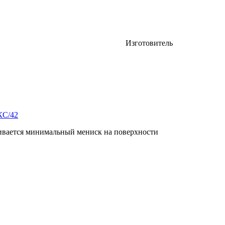
Изготовитель
 обшивки сотовых панелей и
НИЦ "Курчатовский инс
ВИАМ
КС/42
ивается минимальный мениск на поверхности