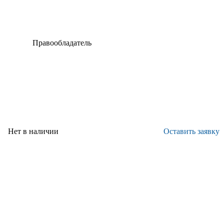
Правообладатель
титут" -
РФ в лице Минпромторга России, ФГУП ВИАМ
совместно
Нет в наличии
Оставить заявку