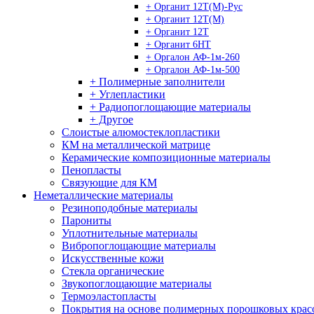
+ Органит 12Т(М)-Рус
+ Органит 12Т(М)
+ Органит 12Т
+ Органит 6НТ
+ Оргалон АФ-1м-260
+ Оргалон АФ-1м-500
+ Полимерные заполнители
+ Углепластики
+ Радиопоглощающие материалы
+ Другое
Слоистые алюмостеклопластики
КМ на металлической матрице
Керамические композиционные материалы
Пенопласты
Связующие для КМ
Неметаллические материалы
Резиноподобные материалы
Парониты
Уплотнительные материалы
Вибропоглощающие материалы
Искусственные кожи
Стекла органические
Звукопоглощающие материалы
Термоэластопласты
Покрытия на основе полимерных порошковых крас