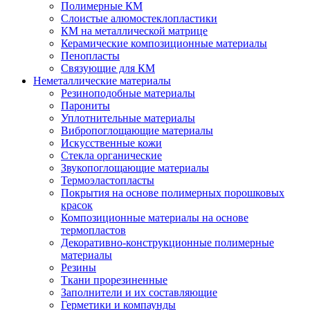
Полимерные КМ
Слоистые алюмостеклопластики
КМ на металлической матрице
Керамические композиционные материалы
Пенопласты
Связующие для КМ
Неметаллические материалы
Резиноподобные материалы
Парониты
Уплотнительные материалы
Вибропоглощающие материалы
Искусственные кожи
Стекла органические
Звукопоглощающие материалы
Термоэластопласты
Покрытия на основе полимерных порошковых
красок
Композиционные материалы на основе
термопластов
Декоративно-конструкционные полимерные
материалы
Резины
Ткани прорезиненные
Заполнители и их составляющие
Герметики и компаунды