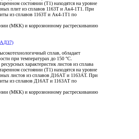
таренном состоянии (Т1) находятся на уровне
ных плит из сплавов 1163Т и Ак4-1Т1. При
литы из сплавов 1163Т и Ак4-1Т1 по
озии (МКК) и коррозионному растрескиванию
(АД37)
высокотехнологичный сплав, обладает
ти при температурах до 150 °С.
 ресурсных характеристик листов из сплава
таренном состоянии (Т1) находятся на уровне
чных листов из сплавов Д16АТ и 1163АТ. При
литы из сплавов Д16АТ и 1163АТ по
озии (МКК) и коррозионному растрескиванию