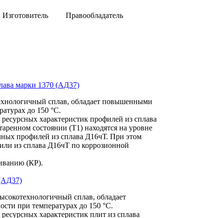
Изготовитель
Правообладатель
ОАО "КУМЗ"
ФГУП ВИАМ
ава марки 1370 (АД37)
технологичный сплав, обладает повышенными
атурах до 150 °С.
 ресурсных характеристик профилей из сплава
таренном состоянии (Т1) находятся на уровне
чных профилей из сплава Д16чТ. При этом
или из сплава Д16чТ по коррозионной
иванию (КР).
(АД37)
высокотехнологичный сплав, обладает
ти при температурах до 150 °С.
 ресурсных характеристик плит из сплава