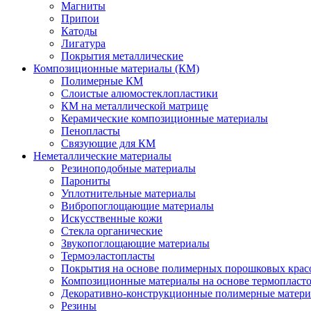
Магниты
Припои
Катоды
Лигатура
Покрытия металлические
Композиционные материалы (КМ)
Полимерные КМ
Слоистые алюмостеклопластики
КМ на металлической матрице
Керамические композиционные материалы
Пенопласты
Связующие для КМ
Неметаллические материалы
Резиноподобные материалы
Парониты
Уплотнительные материалы
Вибропоглощающие материалы
Искусственные кожи
Стекла органические
Звукопоглощающие материалы
Термоэластопласты
Покрытия на основе полимерных порошковых крас
Композиционные материалы на основе термопласт
Декоративно-конструкционные полимерные матер
Резины