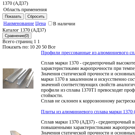
1370 (АД37)
Область применения
Обшивка изделий авиационной техники
Наименование
Цена
В наличии
Силовые элементы деталей планера
Каталог 1370 (АД37)
Силовые элементы планера изделий авиационной техники
Всего страниц 1
1
Показать по:
10
20
50
Все
Профили прессованные из алюминиевого спл
Сплав марки 1370 - среднепрочный высоко
характеристиками жаропрочности при темпер
Значения статической прочности и основных
марки 1370 в закаленном и искусственно сос
значений соответствующих свойств аналоги
профили из сплава 1370Т1 превосходят проф
стойкости.
Сплав не склонен к коррозионному растреск
Плиты из алюминиевого сплава марки 1370 
Сплав марки 1370 (АД37) - среднепрочный 
повышенными характеристиками жаропрочнос
Значения статической прочности и основных