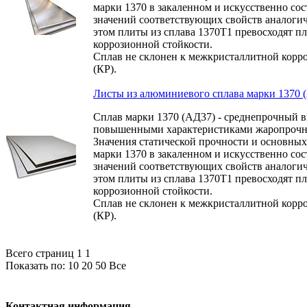
марки 1370 в закаленном и искусственно сос
значений соответствующих свойств аналогич
этом плиты из сплава 1370Т1 превосходят п
коррозионной стойкости.
Сплав не склонен к межкристаллитной корр
(КР).
Листы из алюминиевого сплава марки 1370 
Сплав марки 1370 (АД37) - среднепрочный 
повышенными характеристиками жаропрочнос
Значения статической прочности и основных
марки 1370 в закаленном и искусственно сос
значений соответствующих свойств аналоги
этом плиты из сплава 1370Т1 превосходят п
коррозионной стойкости.
Сплав не склонен к межкристаллитной корр
(КР).
Всего страниц 1
1
Показать по:
10
20
50
Все
Контактная информация