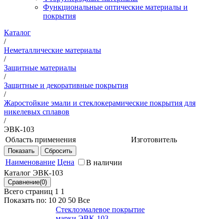
Функциональные оптические материалы и
покрытия
Каталог
/
Неметаллические материалы
/
Защитные материалы
/
Защитные и декоративные покрытия
/
Жаростойкие эмали и стеклокерамические покрытия для
никелевых сплавов
/
ЭВК-103
Область применения
Изготовитель
Защита от окисления
НИЦ
жаропрочных сплавов при
"Курчатовский
Наименование
Цена
В наличии
эксплуатации.
институт" - ВИАМ
Каталог ЭВК-103
Всего страниц 1
1
Показать по:
10
20
50
Все
Стеклоэмалевое покрытие
марки ЭВК-103