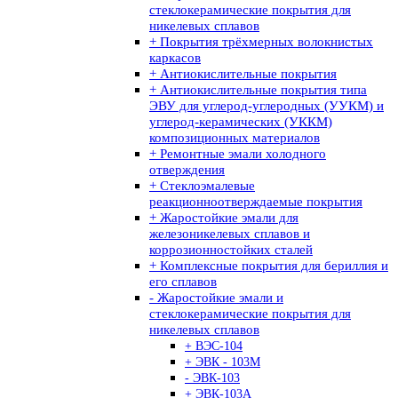
стеклокерамические покрытия для
никелевых сплавов
+ Покрытия трёхмерных волокнистых
каркасов
+ Антиокислительные покрытия
+ Антиокислительные покрытия типа
ЭВУ для углерод-углеродных (УУКМ) и
углерод-керамических (УККМ)
композиционных материалов
+ Ремонтные эмали холодного
отверждения
+ Стеклоэмалевые
реакционноотверждаемые покрытия
+ Жаростойкие эмали для
железоникелевых сплавов и
коррозионностойких сталей
+ Комплексные покрытия для бериллия и
его сплавов
- Жаростойкие эмали и
стеклокерамические покрытия для
никелевых сплавов
+ ВЭС-104
+ ЭВК - 103М
- ЭВК-103
+ ЭВК-103А