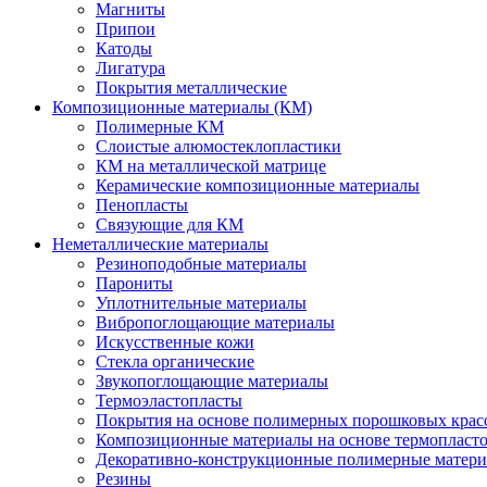
Магниты
Припои
Катоды
Лигатура
Покрытия металлические
Композиционные материалы (КМ)
Полимерные КМ
Слоистые алюмостеклопластики
КМ на металлической матрице
Керамические композиционные материалы
Пенопласты
Связующие для КМ
Неметаллические материалы
Резиноподобные материалы
Парониты
Уплотнительные материалы
Вибропоглощающие материалы
Искусственные кожи
Стекла органические
Звукопоглощающие материалы
Термоэластопласты
Покрытия на основе полимерных порошковых крас
Композиционные материалы на основе термопласт
Декоративно-конструкционные полимерные матер
Резины