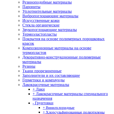
Резиноподобные материалы
Парониты
Уплотнительные материалы
Вибропоглощающие материалы
Искусственные кожи
Стекла органические
Звукопоглощающие материалы
Термоэластопласты
Покрытия на основе полимерных порошковых
красок
Композиционные материалы на основе
термопластов
Декоративно-конструкционные полимерные
материалы
Резины
Ткани прорезиненные
Заполнители и их составляющие
Герметики и компаунды
Лакокрасочные материалы
+ Лаки
+ Лакокрасочные материалы специального
назначения
- Грунтовки
+ Винилхлоридные
+ Хлорсульфированные полиэтилены