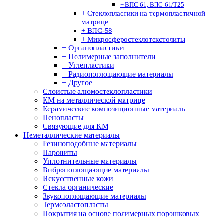
+ ВПС-61, ВПС-61/Т25
+ Стеклопластики на термопластичной
матрице
+ ВПС-58
+ Микросферостеклотекстолиты
+ Органопластики
+ Полимерные заполнители
+ Углепластики
+ Радиопоглощающие материалы
+ Другое
Слоистые алюмостеклопластики
КМ на металлической матрице
Керамические композиционные материалы
Пенопласты
Связующие для КМ
Неметаллические материалы
Резиноподобные материалы
Парониты
Уплотнительные материалы
Вибропоглощающие материалы
Искусственные кожи
Стекла органические
Звукопоглощающие материалы
Термоэластопласты
Покрытия на основе полимерных порошковых