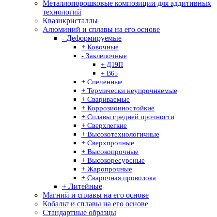
Металлопорошковые композиции для аддитивных
технологий
Квазикристаллы
Алюминий и сплавы на его основе
- Деформируемые
+ Ковочные
- Заклепочные
+ Д19П
+ В65
+ Спеченные
+ Термически неупрочняемые
+ Свариваемые
+ Коррозионностойкие
+ Сплавы средней прочности
+ Сверхлегкие
+ Высокотехнологичные
+ Сверхпрочные
+ Высокопрочные
+ Высокоресурсные
+ Жаропрочные
+ Сварочная проволока
+ Литейные
Магний и сплавы на его основе
Кобальт и сплавы на его основе
Стандартные образцы