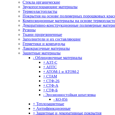
Стекла органические
Звукопоглощающие материалы
Термоэластопласты
Покрытия на основе полимерных порошковых крас
Композиционные материалы на основе термопласт
Декоративно-конструкционные полимерные матер
Резины
Ткани прорезиненные
Заполнители и их составляющие
Герметики и компаунды
Лакокрасочные материалы
Защитные материалы
- Облицовочные материалы
+ АЗТ-С
+ АПТС
+ АТОМ-1 и АТОМ-2
+ СТАМ
+ СТФ-26
+ СТФ-А
+ СТФ-Б
- Эрозионностойкая шпатлевка
- KO-856
+ Теплозащитные
+ Антифрикционные
+ Защитные и декоративные покрытия