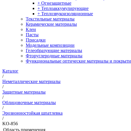
+ Огнезащитные
+ Теплоаккумулирующие
+ Теплозвукоизоляционные
Текстильные материалы
Керамические материалы
Клеи
Пасты
Присадки
Модельные композиции
Гелеобразующие материалы
Фторуглеродные материалы
Функциональные оптические материалы и покрыти
Каталог
/
Неметаллические материалы
/
Защитные материалы
/
Облицовочные материалы
/
Эрозионностойкая шпатлевка
/
KO-856
Область применения