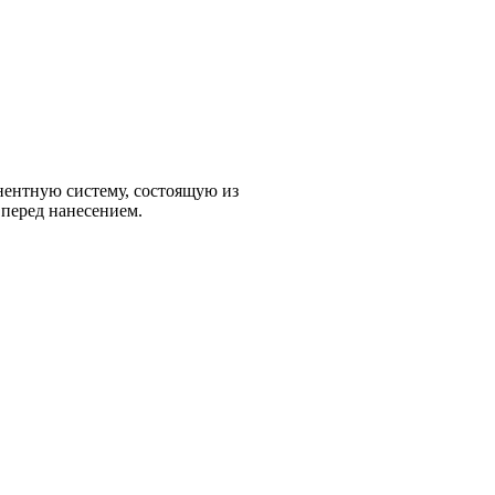
ы металлических поверхностей, эксплуатирующихся при
нентную систему, состоящую из
перед нанесением.