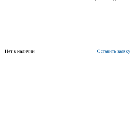
НИЦ "Курчатовский институт" -
ФГУП
ВИАМ
"ВИАМ"
Нет в наличии
Оставить заявку