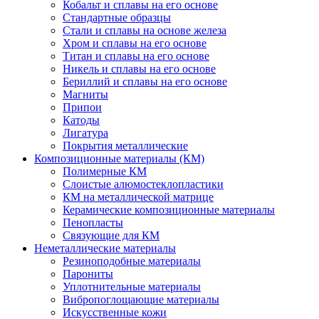
Кобальт и сплавы на его основе
Стандартные образцы
Стали и сплавы на основе железа
Хром и сплавы на его основе
Титан и сплавы на его основе
Никель и сплавы на его основе
Бериллий и сплавы на его основе
Магниты
Припои
Катоды
Лигатура
Покрытия металлические
Композиционные материалы (КМ)
Полимерные КМ
Слоистые алюмостеклопластики
КМ на металлической матрице
Керамические композиционные материалы
Пенопласты
Связующие для КМ
Неметаллические материалы
Резиноподобные материалы
Парониты
Уплотнительные материалы
Вибропоглощающие материалы
Искусственные кожи