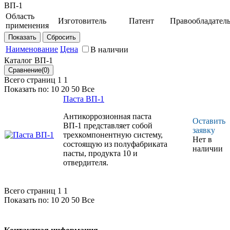
ВП-1
Область
Изготовитель
Патент
Правообладател
применения
НИЦ
патент
ФГУП
Для
"Курчатовский
РФ
"ВИАМ"
защиты
Наименование
Цена
В наличии
институт" -
от
ВИАМ
Каталог ВП-1
коррозии
стального
Всего страниц 1
1
крепежа
Показать по:
10
20
50
Все
Паста ВП-1
Антикоррозионная паста
Оставить
ВП-1 представляет собой
заявку
трехкомпонентную систему,
Нет в
состоящую из полуфабриката
наличии
пасты, продукта 10 и
отвердителя.
Всего страниц 1
1
Показать по:
10
20
50
Все