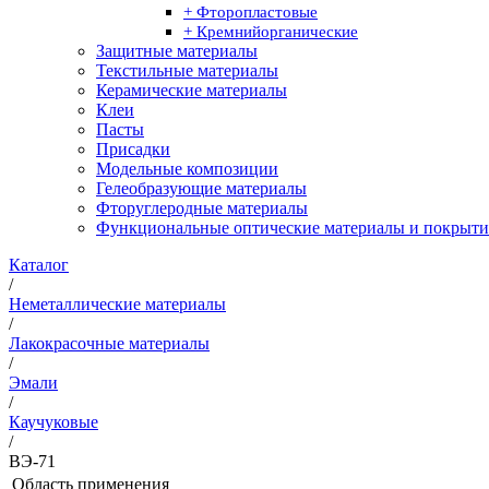
+ Фторопластовые
+ Кремнийорганические
Защитные материалы
Текстильные материалы
Керамические материалы
Клеи
Пасты
Присадки
Модельные композиции
Гелеобразующие материалы
Фторуглеродные материалы
Функциональные оптические материалы и покрыти
Каталог
/
Неметаллические материалы
/
Лакокрасочные материалы
/
Эмали
/
Каучуковые
/
ВЭ-71
Область применения