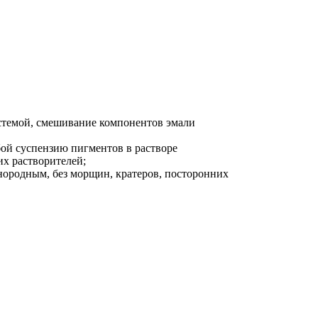
ы поверхности полимерных композиционных материалов,
20 °С
стемой, смешивание компонентов эмали
ой суспензию пигментов в растворе
их растворителей;
ородным, без морщин, кратеров, посторонних