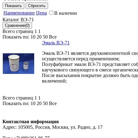
Эрозионностойкая эмаль ВЭ-71 предназначена для защит
эксплуатирующихся в интервале от минус 60 °С до плюс 2
Наименование
Цена
В наличии
Каталог ВЭ-71
Всего страниц 1
1
Показать по:
10
20
50
Все
Эмаль ВЭ-71
Эмаль ВЭ-71 является двухкомпонентной си
осуществляется перед применением;
Полуфабрикат эмали ВЭ-71 представляет соб
каучукового связующего в смеси органическ
После высыхания покрытие должно быть одн
включений;
Всего страниц 1
1
Показать по:
10
20
50
Все
Контактная информация
Адрес: 105005, Россия, Москва, ул. Радио, д. 17