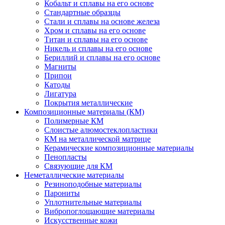
Кобальт и сплавы на его основе
Стандартные образцы
Стали и сплавы на основе железа
Хром и сплавы на его основе
Титан и сплавы на его основе
Никель и сплавы на его основе
Бериллий и сплавы на его основе
Магниты
Припои
Катоды
Лигатура
Покрытия металлические
Композиционные материалы (КМ)
Полимерные КМ
Слоистые алюмостеклопластики
КМ на металлической матрице
Керамические композиционные материалы
Пенопласты
Связующие для КМ
Неметаллические материалы
Резиноподобные материалы
Парониты
Уплотнительные материалы
Вибропоглощающие материалы
Искусственные кожи