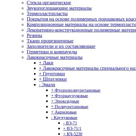
Стекла органические
Звукопоглощающие материалы
Термоэластопласты
Покрытия на основе полимерных порошковых крас
Композиционные материалы на основе термопласт
Декоративно-конструкционные полимерные матер
Резины
Ткани прорезиненные
Заполнители и их составляющие
Герметики и компаунды
Лакокрасочные материалы
+ Лаки
+ Лакокрасочные материалы специального на
+ Грунтовки
+ Шпатлевки
- Эмали
+ Фторополиуретановые
+ Фторкаучуковые
+ Эпоксидные
+ Полиуретановые
+ Акриловые
- Каучуковые
- ВЭ-71
+ ВЭ-71/1
+ КЧ-5230