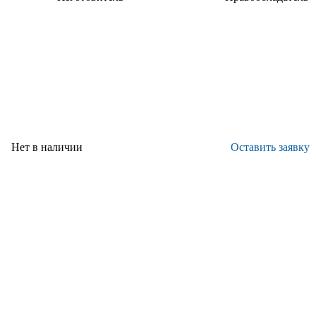
НИЦ "Курчатовский
ФГУП
институт" - ВИАМ
"ВИАМ"
Нет в наличии
Оставить заявку