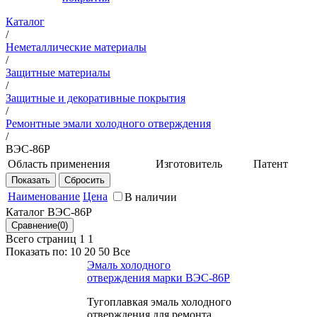
Каталог
/
Неметаллические материалы
/
Защитные материалы
/
Защитные и декоративные покрытия
/
Ремонтные эмали холодного отверждения
/
ВЭС-86Р
Область применения
Изготовитель
Патент
Оперативное
НИЦ
Патент
восстановление
"Курчатовский
РФ
Наименование
Цена
В наличии
работоспособности
институт" -
Каталог ВЭС-86Р
широкой номенклатуры
ВИАМ
деталей из
Всего страниц 1
1
коррозионностойких
Показать по:
10
20
50
Все
сталей типа 12Х18Н10Т,
Эмаль холодного
эмалированных
отверждения марки ВЭС-86Р
серийным покрытием
ЭВ-86.
Тугоплавкая эмаль холодного
отверждения для ремонта