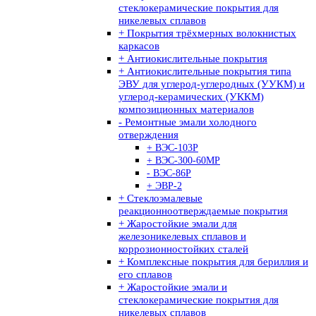
стеклокерамические покрытия для
никелевых сплавов
+ Покрытия трёхмерных волокнистых
каркасов
+ Антиокислительные покрытия
+ Антиокислительные покрытия типа
ЭВУ для углерод-углеродных (УУКМ) и
углерод-керамических (УККМ)
композиционных материалов
- Ремонтные эмали холодного
отверждения
+ ВЭС-103Р
+ ВЭС-300-60МР
- ВЭС-86Р
+ ЭВР-2
+ Стеклоэмалевые
реакционноотверждаемые покрытия
+ Жаростойкие эмали для
железоникелевых сплавов и
коррозионностойких сталей
+ Комплексные покрытия для бериллия и
его сплавов
+ Жаростойкие эмали и
стеклокерамические покрытия для
никелевых сплавов