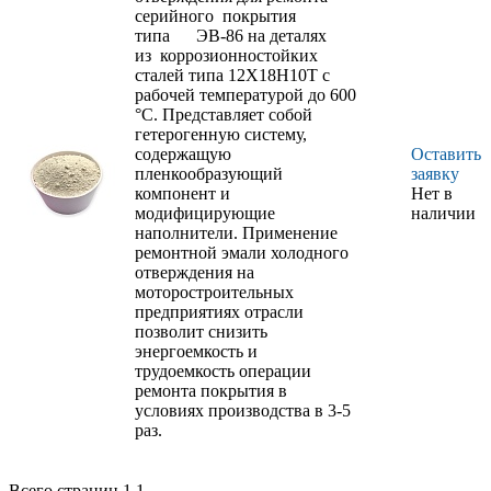
серийного покрытия
типа ЭВ-86 на деталях
из коррозионностойких
сталей типа 12Х18Н10Т с
рабочей температурой до 600
°С. Представляет собой
гетерогенную систему,
содержащую
Оставить
пленкообразующий
заявку
компонент и
Нет в
модифицирующие
наличии
наполнители. Применение
ремонтной эмали холодного
отверждения на
моторостроительных
предприятиях отрасли
позволит снизить
энергоемкость и
трудоемкость операции
ремонта покрытия в
условиях производства в 3-5
раз.
Всего страниц 1
1