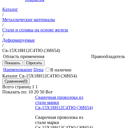
Каталог
/
Металлические материалы
/
Стали и сплавы на основе железа
/
Деформируемые
/
Св-15Х18Н12С4ТЮ (ЭИ654)
Область применения
Правообладатель
Для сварки стальных изделий,
ФГУП
работающих в воздушной и
"ВИАМ"
Наименование
Цена
В наличии
агрессивных средах при температурах
Каталог Св-15Х18Н12С4ТЮ (ЭИ654)
до 350 ᵒС
Всего страниц 1
1
Показать по:
10
20
50
Все
Сварочная проволока из
стали марки
Св-15Х18Н12С4ТЮ (ЭИ654)
Сварочная проволока из
стали марки
Св-15Х18Н12С4ТЮ (ЭИ654)