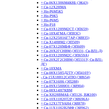
+ Св-06Х13Н6М4К8Б (ЭК43)
+ Св-12Х2НМА
+ Нп-Р6М5К5
+ Нп-Р9К5
+ Нп-Р6М5
+ Нп-Р18
+ Св-03Х12Н9М2СТ (ЭП659)
+ Св-18Х4ГМА (ЭП83С)
+ Св-12Х25Н16Г7АР (ЭИ835)
+ Св-Х14Н8М2 (ЭП509)
+ Св-07Х12НМБФ (ЭП609)
+ Св-20Х2ГСНВМ (ЭП331, Св-ВЛ1-Д)
+ Св-03Х12Н9М2С (ЭП659А)
+ Св-20Х2Г2СНВМ (ЭП331У, Св-ВЛ1-
ДГ)
+ Св-18ХМА
+ Св-08Х15Н5Д2ТУ (ЭП410У)
- Св-15Х18Н12С4ТЮ (ЭИ654)
+ Св-07Х16Н6 (ЭП288)
+ Св-09Х15Н8Ю1 (ЭИ904)
+ Св-08Х14Н7КВМ
+ Св-ХН28ВМАБ (ЭП126, ВЖ100)
+ Св-10Х11Н20Т2Р (ЭИ696А)
+ Св-12Х17Г9АН4 (ЭИ878)
+ Св-11Х11Н2В2МФ (ЭИ962)