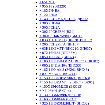
+ 65С2ВА
+ 95Х18 (ЭИ229)
+ 18Х2Н4ВА
+ 12Х2Н4А
+ 14ХГСН2МА (ЭП176, ДИ3А)
+ 30Х2НВФА
+ 30ХГСН2А
+ 30Х2ГСН2ВМ (ВЛ1)
+ 38ХС3Н4К2МФА (ВКС12)
+ 03Х11Н10М2Т (ЭП678, ВНС17)
+ 20ХГСН2МФА (ДИ107)
+ 03Н18К9М5Т (ВКС210; ЭП637)
+ 07Х16Н6М (ЭП288М)
+ 05Х16Н5АБ (ВНС74)
+ 10Х13Н4К4М3С2А (ВНС73, ЭК187)
+ 08Х21Г11АН6ч (ВНС53)
+ 18Х14Н4АМ3 (ЭК96, ВНС43)
+ 8Х5М3ВФБ (ВКС241)
+ 15Х15Н3К3ВМ2ФБА (ВНС63)
+ 15Х16Н3КАМФч ( ВНС47,ЭК81)
+ 150Х15Ф3М2СБ (ВКС13)
+ Х6Ф6МН (ВКС14)
+ 13Х3Н3М2ВФБ (ВКС10)
+ 16Х2Н3МФАБ (ВКС7)
+ 32Х13Н6К3М2БДЛТ (ВНС32)