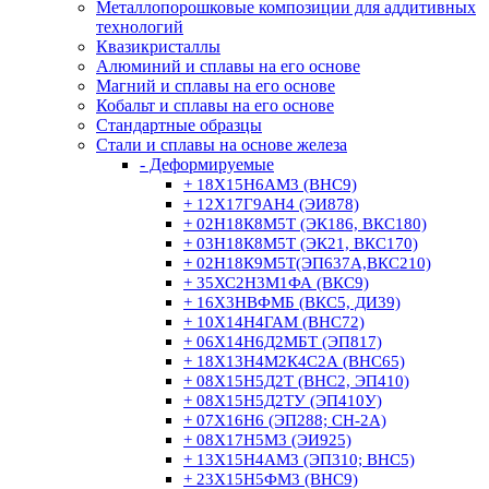
Металлопорошковые композиции для аддитивных
технологий
Квазикристаллы
Алюминий и сплавы на его основе
Магний и сплавы на его основе
Кобальт и сплавы на его основе
Стандартные образцы
Стали и сплавы на основе железа
- Деформируемые
+ 18Х15Н6АМ3 (ВНС9)
+ 12Х17Г9АН4 (ЭИ878)
+ 02Н18К8М5Т (ЭК186, ВКС180)
+ 03Н18К8М5Т (ЭК21, ВКС170)
+ 02Н18К9М5Т(ЭП637А,ВКС210)
+ 35ХС2Н3М1ФА (ВКС9)
+ 16Х3НВФМБ (ВКС5, ДИ39)
+ 10Х14Н4ГАМ (ВНС72)
+ 06Х14Н6Д2МБТ (ЭП817)
+ 18Х13Н4М2К4С2А (ВНС65)
+ 08Х15Н5Д2Т (ВНС2, ЭП410)
+ 08Х15Н5Д2ТУ (ЭП410У)
+ 07Х16Н6 (ЭП288; СН-2А)
+ 08Х17Н5М3 (ЭИ925)
+ 13Х15Н4АМ3 (ЭП310; ВНС5)
+ 23Х15Н5ФМ3 (ВНС9)