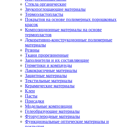
Стекла органические
Звукопоглощающие материалы
Термоэластопласты
Покрытия на основе полимерных порошковых
красок
Композиционные материалы на основе
термопластов
Декоративно-конструкционные полимерные
материалы
Резины
Ткани прорезиненные
Заполнители и их составляющие
Герметики и компаунды
Лакокрасочные материалы
Защитные материалы
Текстильные материалы
Керамические материалы
Клеи
Пасты
Присадки
Модельные композиции
Гелеобразующие материалы
Фторуглеродные материалы
Функциональные оптические материалы и
покрытия