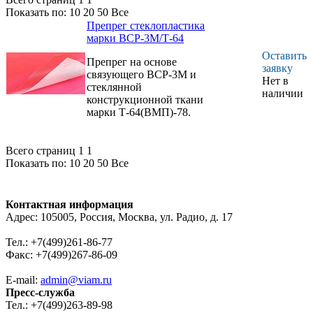
температурах от
Показать по:
10
20
50
Все
минус 60 до плюс
Препрег стеклопластика
80 °С.
марки ВСР-3М/Т-64
Оставить
Препрег на основе
заявку
связующего ВСР-3М и
Нет в
стеклянной
наличии
конструкционной ткани
марки Т-64(ВМП)-78.
Всего страниц 1
1
Показать по:
10
20
50
Все
Контактная информация
Адрес: 105005, Россия, Москва, ул. Радио, д. 17
Тел.: +7(499)261-86-77
Факс: +7(499)267-86-09
E-mail:
admin@viam.ru
Пресс-служба
Тел.: +7(499)263-89-98