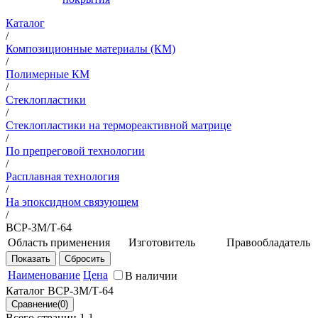
Каталог
/
Композиционные материалы (КМ)
/
Полимерные КМ
/
Стеклопластики
/
Стеклопластики на термореактивной матрице
/
По препреговой технологии
/
Расплавная технология
/
На эпоксидном связующем
/
ВСР-3М/Т-64
Область применения
Изготовитель
Правообладатель
Детали силовых
НИЦ
ФГУП
конструкций
"Курчатовский
"ВИАМ"
Наименование
Цена
В наличии
авиационной
институт" -
Каталог ВСР-3М/Т-64
техники,
ВИАМ
работающие при
Всего страниц 1
1