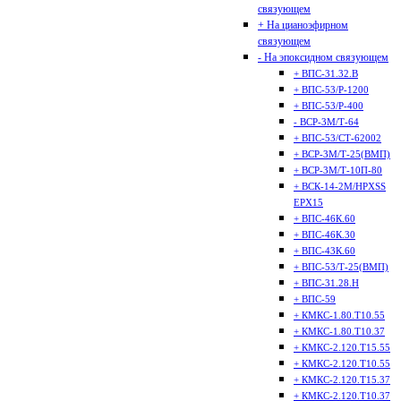
связующем
+ На цианоэфирном
связующем
- На эпоксидном связующем
+ ВПС-31.32.В
+ ВПС-53/Р-1200
+ ВПС-53/Р-400
- ВСР-3М/Т-64
+ ВПС-53/СТ-62002
+ ВСР-3М/Т-25(ВМП)
+ ВСР-3М/Т-10П-80
+ ВСК-14-2М/HPXSS
EPX15
+ ВПС-46К.60
+ ВПС-46К.30
+ ВПС-43К.60
+ ВПС-53/Т-25(ВМП)
+ ВПС-31.28.Н
+ ВПС-59
+ КМКС-1.80.Т10.55
+ КМКС-1.80.Т10.37
+ КМКС-2.120.Т15.55
+ КМКС-2.120.Т10.55
+ КМКС-2.120.Т15.37
+ КМКС-2.120.Т10.37