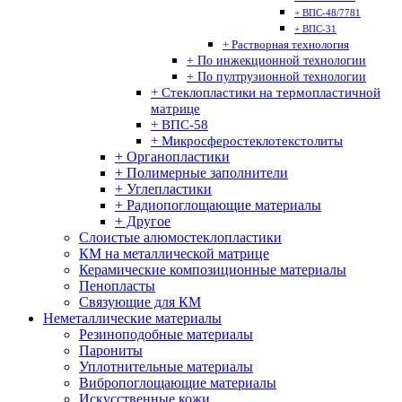
+ ВПС-48/7781
+ ВПС-31
+ Растворная технология
+ По инжекционной технологии
+ По пултрузионной технологии
+ Стеклопластики на термопластичной
матрице
+ ВПС-58
+ Микросферостеклотекстолиты
+ Органопластики
+ Полимерные заполнители
+ Углепластики
+ Радиопоглощающие материалы
+ Другое
Слоистые алюмостеклопластики
КМ на металлической матрице
Керамические композиционные материалы
Пенопласты
Связующие для КМ
Неметаллические материалы
Резиноподобные материалы
Парониты
Уплотнительные материалы
Вибропоглощающие материалы
Искусственные кожи