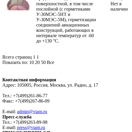
поверхностной, в том числе
Нет в
послойной (с герметиками
наличии
У-30МЭС-5НТ и
У-30МЭС-5М), герметизации
соединений авиационных
конструкций, работающих в
интервале температур от -60
до +130 °С.
Всего страниц 1
1
Показать по:
10
20
50
Все
Контактная информация
Адрес: 105005, Россия, Москва, ул. Радио, д. 17
Тел.: +7(499)261-86-77
Факс: +7(499)267-86-09
E-mail:
admin@viam.ru
Пресс-служба
Тел.: +7(499)263-89-98
E-mail:
press@viam.ru