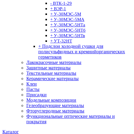
- ВТК-1-29
+ ВЭР-1
+ У-30МЭС-5М
+ У-30МЭС-5МА
+ У-30МЭС-5НТа
+ У-30МЭС-5НТб
+ У-30МЭС-5НТв
+ УТ-32НТ
+ Подслои холодной сушки для
полисульфидных и кремнийорганических
герметиков
Лакокрасочные материалы
Защитные материалы
Текстильные материалы
Керамические материалы
Клеи
Пасты
Присадки
Модельные композиции
Гелеобразующие материалы
Фторуглеродные материалы
Функциональные оптические материалы и
покрытия
Каталог