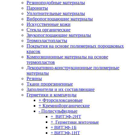
Резиноподобные материалы
Парониты
Уплотнительные материалы
Вибропоглощающие материалы
Искусственные кожи
Стекла органические
Звукопоглощающие материалы
Термоэластопласты
Покрытия на основе полимерных порошковых
красок
Композиционные материалы на основе
термопластов
Декоративно-конструкционные полимерные
материалы
Резины
Ткани прорезиненные
Заполнители и их составляющие
Герметики и компаунды
+ Фторсилоксановые
+ Кремнийорганические
- Полисульфидные
+ ВИТЭФ-2НТ
+ Герметики ленточные
+ ВИТЭФ-1Б
+ ВИТЭФ-1НТ