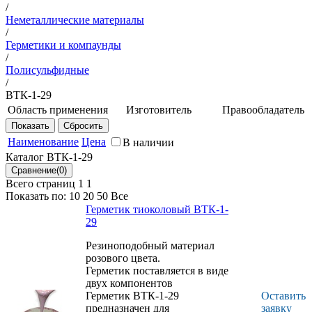
/
Неметаллические материалы
/
Герметики и компаунды
/
Полисульфидные
/
ВТК-1-29
Область применения
Изготовитель
Правообладатель
Для послойной
НИЦ
ФГУП
герметизации
"Курчатовский
«ВИАМ»
Наименование
Цена
В наличии
кессон-баков и
институт" -
Каталог ВТК-1-29
изделий,
ВИАМ
работающих при
Всего страниц 1
1
температуре от -60
Показать по:
10
20
50
Все
до +130°С на
Герметик тиоколовый ВТК-1-
воздухе и топливе
29
ТС-1. Обладает
пониженной
Резиноподобный материал
вязкостью.
розового цвета.
Герметик поставляется в виде
двух компонентов
Герметик ВТК-1-29
Оставить
предназначен для
заявку