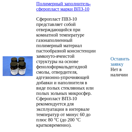
Полимерный заполнитель-
при толщине слоя сферопласта до 40
сферопласт марки ВПЗ-10
мм
Сферопласт ПВЗ-10
представляет собой
отверждающийся при
комнатной температуре
газонаполненный
полимерный материал
пастообразной консистенции
замкнуто-ячеистой
Оставить
структуры на основе
заявку
фенолоформальдегидной
Нет в
смолы, отвердителя,
наличии
адгезионно-упрочняющей
добавки и наполнителя в
виде полых стеклянных или
полых зольных микросфер.
Сферопласт ВПЗ-10
рекомендуется для
эксплуатации в интервале
температур от минус 60 до
плюс 80 °С (до 200 °С
кратковременно).