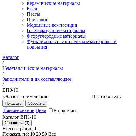
Керамические материалы
Клеи
Пасты
Присадки
Модельные композиции
Гелеобразующие материалы
Фторуглеродные материалы
Функциональные оптические материалы и
покрытия
Каталог
/
Неметаллические материалы
/
Заполнители и их составляющие
/
ВПЗ-10
Область применения
Изготовитель
Заполнение торцевых участков
НИЦ
трехслойных сотовых панелей,
"Курчатовский
Наименование
Цена
В наличии
упрочнение неметаллических сот в
институт" -
Каталог ВПЗ-10
зонах установки крепежа,
ВИАМ
заполнение различных полостей, в
Всего страниц 1
1
т.ч. и в виде предварительно
Показать по:
10
20
50
Все
отвержденных закладных деталей,