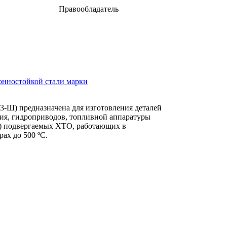
Правообладатель
одвергаемые ХТО
ФГУП "ВИАМ"
онностойкой стали марки
) предназначена для изготовления деталей
ния, гидроприводов, топливной аппаратуры
р.) подвергаемых ХТО, работающих в
ах до 500 ºС.