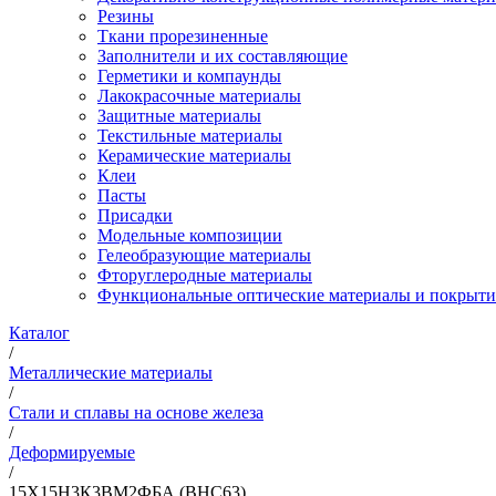
Резины
Ткани прорезиненные
Заполнители и их составляющие
Герметики и компаунды
Лакокрасочные материалы
Защитные материалы
Текстильные материалы
Керамические материалы
Клеи
Пасты
Присадки
Модельные композиции
Гелеобразующие материалы
Фторуглеродные материалы
Функциональные оптические материалы и покрыти
Каталог
/
Металлические материалы
/
Стали и сплавы на основе железа
/
Деформируемые
/
15Х15Н3К3ВМ2ФБА (ВНС63)