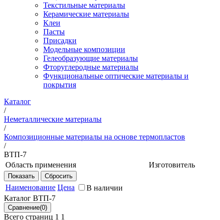
Текстильные материалы
Керамические материалы
Клеи
Пасты
Присадки
Модельные композиции
Гелеобразующие материалы
Фторуглеродные материалы
Функциональные оптические материалы и
покрытия
Каталог
/
Неметаллические материалы
/
Композиционные материалы на основе термопластов
/
ВТП-7
Область применения
Изготовитель
Предназначен для изготовления
НИЦ
методом литья под давлением
"Курчатовский
Наименование
Цена
В наличии
деталей и элементов системы
институт" -
Каталог ВТП-7
кондиционирования воздуха
ВИАМ
воздушных судов и наземной
Всего страниц 1
1
техники