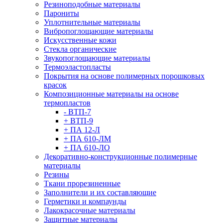
Резиноподобные материалы
Парониты
Уплотнительные материалы
Вибропоглощающие материалы
Искусственные кожи
Стекла органические
Звукопоглощающие материалы
Термоэластопласты
Покрытия на основе полимерных порошковых
красок
Композиционные материалы на основе
термопластов
- ВТП-7
+ ВТП-9
+ ПА 12-Л
+ ПА 610-ЛМ
+ ПА 610-ЛО
Декоративно-конструкционные полимерные
материалы
Резины
Ткани прорезиненные
Заполнители и их составляющие
Герметики и компаунды
Лакокрасочные материалы
Защитные материалы