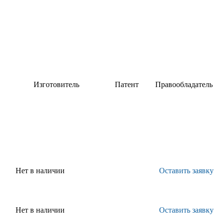
Изготовитель
Патент
Правообладатель
НИЦ
Патент
ФГУП
"Курчатовский
РФ
"ВИАМ"
 и
институт" - ВИАМ
Нет в наличии
Оставить заявку
Нет в наличии
Оставить заявку