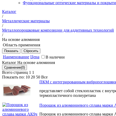
Функциональные оптические материалы и покрыти
Каталог
/
Металлические материалы
/
Металлопорошковые композиции для аддитивных технологий
/
На основе алюминия
Область применения
Для изготовления и ремонта сложнопрофильных деталей 
Наименование
Цена
Для сложнопрофильных изделий, получаемых методом адди
В наличии
качалка, элементы топливной системы типа корпус и патр
Каталог На основе алюминия
геометрической формы.
Всего страниц 1
1
изготовления деталей интерьера авиационной и других ви
Показать по:
10
20
50
Все
ПКМ с интегрированным вибропоглощяю
представляет собой стеклопластик с вну
термопластичного полиуретана
Порошок из алюминиевого сплава марки 
Порошок из алюминиевого сплава марки 