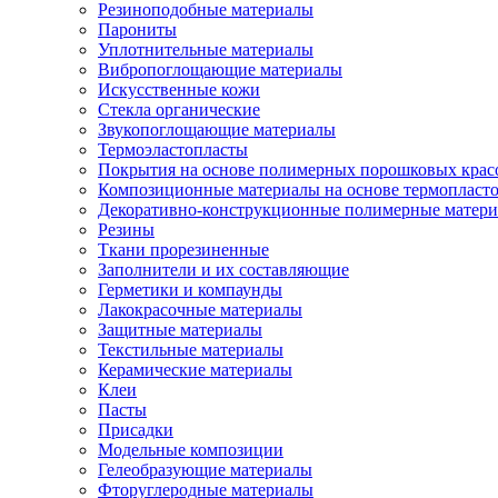
Резиноподобные материалы
Парониты
Уплотнительные материалы
Вибропоглощающие материалы
Искусственные кожи
Стекла органические
Звукопоглощающие материалы
Термоэластопласты
Покрытия на основе полимерных порошковых крас
Композиционные материалы на основе термопласт
Декоративно-конструкционные полимерные матер
Резины
Ткани прорезиненные
Заполнители и их составляющие
Герметики и компаунды
Лакокрасочные материалы
Защитные материалы
Текстильные материалы
Керамические материалы
Клеи
Пасты
Присадки
Модельные композиции
Гелеобразующие материалы
Фторуглеродные материалы