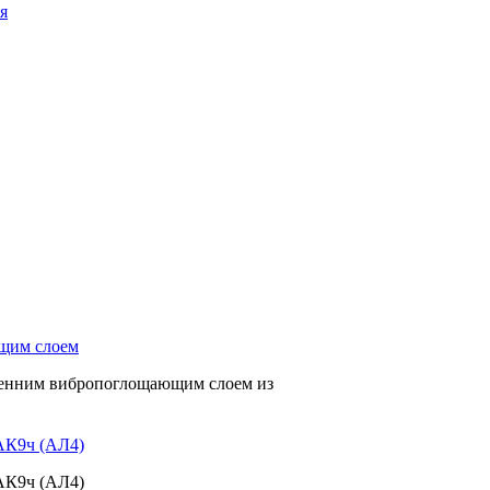
я
ГТД и ГТУ с использованием аддитивных технологий
тивных технологий, таких как силовые детали типа кронштейн
убок, корпусные детали трансмиссий, воздуховоды сложной
дов транспортной техники
щим слоем
тренним вибропоглощающим слоем из
АК9ч (АЛ4)
АК9ч (АЛ4)