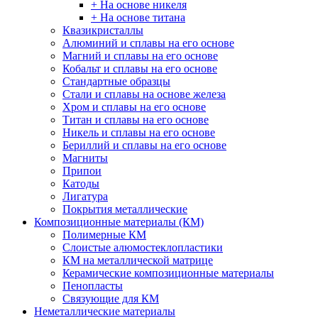
+ На основе никеля
+ На основе титана
Квазикристаллы
Алюминий и сплавы на его основе
Магний и сплавы на его основе
Кобальт и сплавы на его основе
Стандартные образцы
Стали и сплавы на основе железа
Хром и сплавы на его основе
Титан и сплавы на его основе
Никель и сплавы на его основе
Бериллий и сплавы на его основе
Магниты
Припои
Катоды
Лигатура
Покрытия металлические
Композиционные материалы (КМ)
Полимерные КМ
Слоистые алюмостеклопластики
КМ на металлической матрице
Керамические композиционные материалы
Пенопласты
Связующие для КМ
Неметаллические материалы