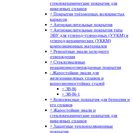
стеклокерамические покрытия для
никелевых сплавов
+ Покрытия трёхмерных волокнистых
каркасов
+ Антиокислительные покрытия
+ Антиокислительные покрытия типа
ЭВУ для углерод-углеродных (УУКМ) и
углерод-керамических (УККМ)
композиционных материалов
+ Ремонтные эмали холодного
отверждения
+ Стеклоэмалевые
реакционноотверждаемые покрытия
- Жаростойкие эмали для
железоникелевых сплавов и
коррозионностойких сталей
+ ЭВ-86
+ ЭВ-86-1
+ Комплексные покрытия для бериллия и
его сплавов
+ Жаростойкие эмали и
стеклокерамические покрытия для
никелевых сплавов
+ Защитные теплоизоляционные
покрытия