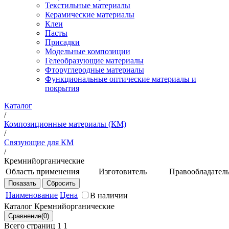
Текстильные материалы
Керамические материалы
Клеи
Пасты
Присадки
Модельные композиции
Гелеобразующие материалы
Фторуглеродные материалы
Функциональные оптические материалы и
покрытия
Каталог
/
Композиционные материалы (КМ)
/
Связующие для КМ
/
Кремнийорганические
Область применения
Изготовитель
Правообладател
Предназначено для
НИЦ
ФГУП
изготовления
"Курчатовский
ВИАМ
Наименование
Цена
В наличии
стеклотекстолитовых
институт" -
Каталог Кремнийорганические
изделий методом
ВИАМ
пропитки под
ООО
Всего страниц 1
1
давлением