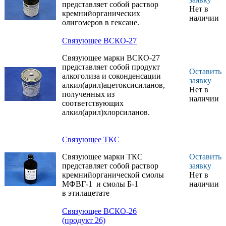
Связующее К-9-70
представляет собой раствор
Нет в
предназначено для
кремнийорганических
наличии
изготовления
олигомеров в гексане.
стеклотекстолитовых
изделий методом
Связующее ВСКО-27
пропитки под
давлением
Связующее марки ВСКО-27
Связующее К-9-70С
представляет собой продукт
Оставить
предназначается для
алкоголиза и соконденсации
заявку
изготовления
алкил(арил)ацетоксисиланов,
Нет в
композиционных
полученных из
наличии
материалов методом
соответствующих
пропитки под
алкил(арил)хлорсиланов.
давлением,
работающих в
интервале
Связующее ТКС
температур от минус
Связующее марки ТКС
Оставить
60 до плюс 350 °С
представляет собой раствор
заявку
Связующее ТКС
кремнийорганической смолы
Нет в
предназначено для
МФВГ-1 и смолы Б-1
наличии
изготовления
в этилацетате
композиционных
пластмасс, клеев и
Связующее ВСКО-26
других материалов
(продукт 26)