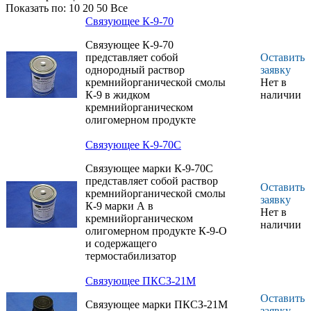
«Суперпласт»
Показать по:
10
20
50
Все
Предназначено для
Связующее К-9-70
получения
керамических
Связующее К-9-70
матриц
представляет собой
Оставить
высокотермостойких
однородный раствор
заявку
композиционных
кремнийорганической смолы
Нет в
материалов
К-9 в жидком
наличии
Связующее ВСКО-26
кремнийорганическом
используется для
олигомерном продукте
приготовления клея-
цемента ВКП-26Ц,
Связующее К-9-70С
предназначенного
Связующее марки К-9-70С
для крепления
представляет собой раствор
проволочной
Оставить
кремнийорганической смолы
решетки и выводных
заявку
К-9 марки А в
проводов
Нет в
кремнийорганическом
тензорезисторов на
наличии
олигомерном продукте К-9-О
деталях из
и содержащего
хромоникелевых
термостабилизатор
сплавов,
жаростойких сталей
Связующее ПКСЗ-21М
и титановых
сплавов.
Оставить
Связующее марки ПКСЗ-21М
заявку