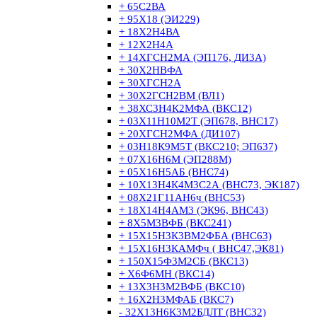
+ 65С2ВА
+ 95Х18 (ЭИ229)
+ 18Х2Н4ВА
+ 12Х2Н4А
+ 14ХГСН2МА (ЭП176, ДИ3А)
+ 30Х2НВФА
+ 30ХГСН2А
+ 30Х2ГСН2ВМ (ВЛ1)
+ 38ХС3Н4К2МФА (ВКС12)
+ 03Х11Н10М2Т (ЭП678, ВНС17)
+ 20ХГСН2МФА (ДИ107)
+ 03Н18К9М5Т (ВКС210; ЭП637)
+ 07Х16Н6М (ЭП288М)
+ 05Х16Н5АБ (ВНС74)
+ 10Х13Н4К4М3С2А (ВНС73, ЭК187)
+ 08Х21Г11АН6ч (ВНС53)
+ 18Х14Н4АМ3 (ЭК96, ВНС43)
+ 8Х5М3ВФБ (ВКС241)
+ 15Х15Н3К3ВМ2ФБА (ВНС63)
+ 15Х16Н3КАМФч ( ВНС47,ЭК81)
+ 150Х15Ф3М2СБ (ВКС13)
+ Х6Ф6МН (ВКС14)
+ 13Х3Н3М2ВФБ (ВКС10)
+ 16Х2Н3МФАБ (ВКС7)
- 32Х13Н6К3М2БДЛТ (ВНС32)