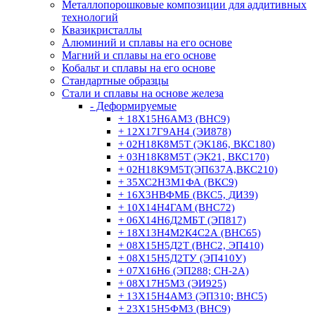
Металлопорошковые композиции для аддитивных
технологий
Квазикристаллы
Алюминий и сплавы на его основе
Магний и сплавы на его основе
Кобальт и сплавы на его основе
Стандартные образцы
Стали и сплавы на основе железа
- Деформируемые
+ 18Х15Н6АМ3 (ВНС9)
+ 12Х17Г9АН4 (ЭИ878)
+ 02Н18К8М5Т (ЭК186, ВКС180)
+ 03Н18К8М5Т (ЭК21, ВКС170)
+ 02Н18К9М5Т(ЭП637А,ВКС210)
+ 35ХС2Н3М1ФА (ВКС9)
+ 16Х3НВФМБ (ВКС5, ДИ39)
+ 10Х14Н4ГАМ (ВНС72)
+ 06Х14Н6Д2МБТ (ЭП817)
+ 18Х13Н4М2К4С2А (ВНС65)
+ 08Х15Н5Д2Т (ВНС2, ЭП410)
+ 08Х15Н5Д2ТУ (ЭП410У)
+ 07Х16Н6 (ЭП288; СН-2А)
+ 08Х17Н5М3 (ЭИ925)
+ 13Х15Н4АМ3 (ЭП310; ВНС5)
+ 23Х15Н5ФМ3 (ВНС9)