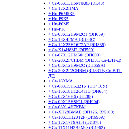
+ Св-06Х13Н6М4К8Б (ЭК43)
+ Св-12Х2НМА
+ Нп-Р6М5К5
+ Нп-Р9К5
+ Нп-Р6М5
+ Нп-Р18
+ Св-03Х12Н9М2СТ (ЭП659)
+ Св-18Х4ГМА (ЭП83С)
+ Св-12Х25Н16Г7АР (ЭИ835)
+ Св-Х14Н8М2 (ЭП509)
+ Св-07Х12НМБФ (ЭП609)
+ Св-20Х2ГСНВМ (ЭП331, Св-ВЛ1-Д)
+ Св-03Х12Н9М2С (ЭП659А)
+ Св-20Х2Г2СНВМ (ЭП331У, Св-ВЛ1-
ДГ)
+ Св-18ХМА
+ Св-08Х15Н5Д2ТУ (ЭП410У)
+ Св-15Х18Н12С4ТЮ (ЭИ654)
+ Св-07Х16Н6 (ЭП288)
+ Св-09Х15Н8Ю1 (ЭИ904)
+ Св-08Х14Н7КВМ
+ Св-ХН28ВМАБ (ЭП126, ВЖ100)
+ Св-10Х11Н20Т2Р (ЭИ696А)
+ Св-12Х17Г9АН4 (ЭИ878)
+ Св-11Х11Н2В2МФ (ЭИ962)