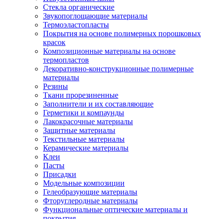
Стекла органические
Звукопоглощающие материалы
Термоэластопласты
Покрытия на основе полимерных порошковых
красок
Композиционные материалы на основе
термопластов
Декоративно-конструкционные полимерные
материалы
Резины
Ткани прорезиненные
Заполнители и их составляющие
Герметики и компаунды
Лакокрасочные материалы
Защитные материалы
Текстильные материалы
Керамические материалы
Клеи
Пасты
Присадки
Модельные композиции
Гелеобразующие материалы
Фторуглеродные материалы
Функциональные оптические материалы и
покрытия