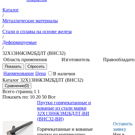
Каталог
/
Металлические материалы
/
Стали и сплавы на основе железа
/
Деформируемые
/
32Х13Н6К3М2БДЛТ (ВНС32)
Область применения
Изготовитель
Правообладате
Для деталей трения
НИЦ
ФГУП
прецизионных
"Курчатовский
«ВИАМ»
Наименование
Цена
В наличии
приборов и агрегатов
институт" -
Каталог 32Х13Н6К3М2БДЛТ (ВНС32)
гидросистем и
ВИАМ
топливорегулирующей
Всего страниц 1
1
аппаратуры
Показать по:
10
20
50
Все
авиационной техники,
Прутки горячекатанные и
работающих в
кованые из стали марки
общеклиматических
32Х13Н6К3М2БДЛТ-ВИ
условиях при
(ВНС32-ВИ)
температурах от минус
Оставить
196 до плюс 450 °С
Горячекатанные и кованые
заявку
прутки из мартенситно-
Нет в