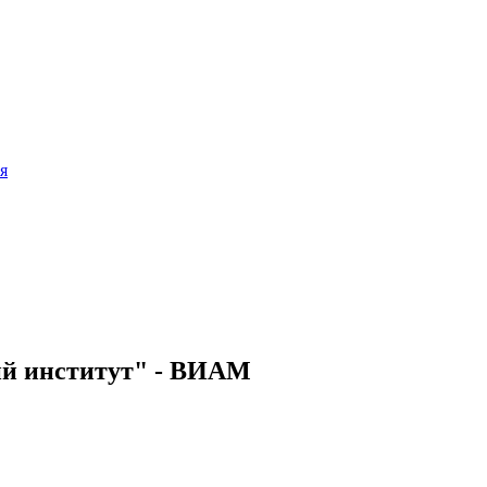
я
ий институт" - ВИАМ