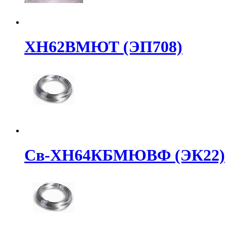
ХН62ВМЮТ (ЭП708)
Св-ХН64КБМЮВФ (ЭК22)