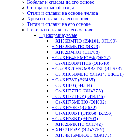
Кобальт и сплавы на его основе
Стандартные образцы
Стали и сплавы на основе железа
Хром и сплавы на его основе
Титан и сплавы на его основе
Никель и сплавы на его основе
- Деформируемые
+ ХН56ВМТЮ (ВЖ101, ЭП199)
+ ХН52БМКТЮ (ЭК79)
+ ХН62ВМЮТ (ЭП708)
+ Св-ХН64КБМЮВФ (ЭК22)
+ Св-ХН50ВМТЮБ (ЭП648)
+ Св-08Х20Н57М8В8Т3Р (ЭП533)
+ Св-ХН65ВМБЮ (ЭП914, ВЖ131)
+ Св-ХН78Т (ЭИ435)
+ Св-ХН80 (ЭИ334)
+ Св-ХН77ТЮ (ЭИ437А)
+ Св-ХН77ТЮР (ЭИ437Б)
+ Св-ХН75МБТЮ (ЭИ602)
+ Св-ХН70Ю (ЭИ652)
+ Св-ХН60ВТ (ЭИ868, ВЖ98)
+ Св-ХН38ВТ (ЭИ703)
+ ХН62БМКТЮ (ЭП742)
+ ХН77ТЮРУ (ЭИ437БУ)
+ ХН54К15МБЮВТ (ВЖ175)