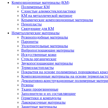
Композиционные материалы (КМ)
Полимерные КМ
Слоистые алюмостеклопластики
КМ на металлической матрице
Керамические композиционные материалы
Пенопласты
Связующие для КМ
Неметаллические материалы
Резиноподобные материалы
Парониты
Уплотнительные материалы
Вибропоглощающие материалы
Искусственные кожи
Стекла органические
Звукопоглощающие материалы
Термоэластопласты
Покрытия на основе полимерных порошковых крас
Композиционные материалы на основе термопласт
Декоративно-конструкционные полимерные матер
Резины
Ткани прорезиненные
Заполнители и их составляющие
Герметики и компаунды
Лакокрасочные материалы
Защитные материалы