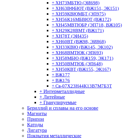
+ ХН73МБТЮ (ЭИ698)
+ ХН63ВФБЮТ (ВЖ151, ЭК151)
+ ХН59КВЮМБТ (ЭП975)
+ ХН56К16МБВЮТ (ВЖ172)
+ ХН45МВТЮБР (ЭП718, ВЖ105)
+ ХН29К28ВМТ (ВЖ171)
+ ХН78Т (ЭИ435)
+ ХН60ВТ (ВЖ98, ЭИ868)
+ ХН33КВЮ (ВЖ145, ЭК102)
+ ХН68ВМТЮК (ЭП693)
+ ХН58МБЮ (ВЖ159, ЭК171)
+ ХН50ВМТЮБ (ЭП648)
+ ХН50КВТ (ВЖ155, ЭК167)
+ ВЖ177
+ ВЖ176
+ Св-07Х23Н44К13В7М7Б3Т
+ Интерметаллидные
+ Литейные
+ Гранулируемые
Бериллий и сплавы на его основе
Магниты
Припои
Катоды
Лигатура
Покрытия металлические