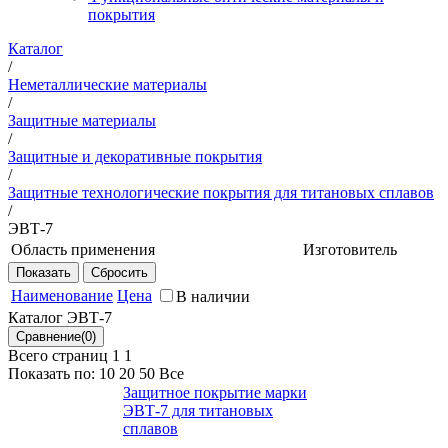
покрытия
Каталог
/
Неметаллические материалы
/
Защитные материалы
/
Защитные и декоративные покрытия
/
Защитные технологические покрытия для титановых сплавов
/
ЭВТ-7
Область применения
Изготовитель
Защита при термической обработке
НИЦ
высокопрочных титановых спла при
"Курчатовский
Наименование
Цена
В наличии
температурах до 750 °С.
институт" -
Каталог ЭВТ-7
ВИАМ
Всего страниц 1
1
Показать по:
10
20
50
Все
Защитное покрытие марки
ЭВТ-7 для титановых
сплавов