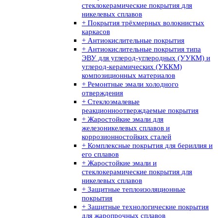
стеклокерамические покрытия для
никелевых сплавов
+ Покрытия трёхмерных волокнистых
каркасов
+ Антиокислительные покрытия
+ Антиокислительные покрытия типа
ЭВУ для углерод-углеродных (УУКМ) и
углерод-керамических (УККМ)
композиционных материалов
+ Ремонтные эмали холодного
отверждения
+ Стеклоэмалевые
реакционноотверждаемые покрытия
+ Жаростойкие эмали для
железоникелевых сплавов и
коррозионностойких сталей
+ Комплексные покрытия для бериллия и
его сплавов
+ Жаростойкие эмали и
стеклокерамические покрытия для
никелевых сплавов
+ Защитные теплоизоляционные
покрытия
+ Защитные технологические покрытия
для жаропрочных сплавов