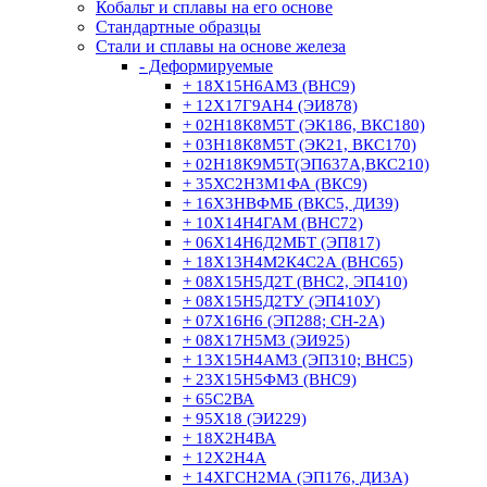
Кобальт и сплавы на его основе
Стандартные образцы
Стали и сплавы на основе железа
- Деформируемые
+ 18Х15Н6АМ3 (ВНС9)
+ 12Х17Г9АН4 (ЭИ878)
+ 02Н18К8М5Т (ЭК186, ВКС180)
+ 03Н18К8М5Т (ЭК21, ВКС170)
+ 02Н18К9М5Т(ЭП637А,ВКС210)
+ 35ХС2Н3М1ФА (ВКС9)
+ 16Х3НВФМБ (ВКС5, ДИ39)
+ 10Х14Н4ГАМ (ВНС72)
+ 06Х14Н6Д2МБТ (ЭП817)
+ 18Х13Н4М2К4С2А (ВНС65)
+ 08Х15Н5Д2Т (ВНС2, ЭП410)
+ 08Х15Н5Д2ТУ (ЭП410У)
+ 07Х16Н6 (ЭП288; СН-2А)
+ 08Х17Н5М3 (ЭИ925)
+ 13Х15Н4АМ3 (ЭП310; ВНС5)
+ 23Х15Н5ФМ3 (ВНС9)
+ 65С2ВА
+ 95Х18 (ЭИ229)
+ 18Х2Н4ВА
+ 12Х2Н4А
+ 14ХГСН2МА (ЭП176, ДИ3А)