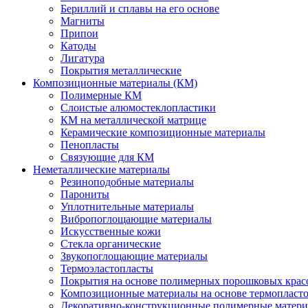
Бериллий и сплавы на его основе
Магниты
Припои
Катоды
Лигатура
Покрытия металлические
Композиционные материалы (КМ)
Полимерные КМ
Слоистые алюмостеклопластики
КМ на металлической матрице
Керамические композиционные материалы
Пенопласты
Связующие для КМ
Неметаллические материалы
Резиноподобные материалы
Парониты
Уплотнительные материалы
Вибропоглощающие материалы
Искусственные кожи
Стекла органические
Звукопоглощающие материалы
Термоэластопласты
Покрытия на основе полимерных порошковых крас
Композиционные материалы на основе термопласт
Декоративно-конструкционные полимерные матер