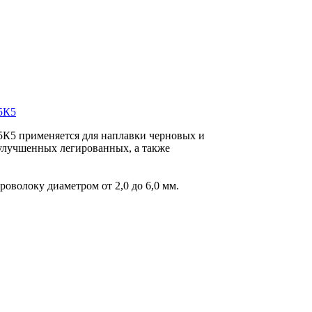
и обработке улучшенных легированных, а также нержавеющих с
5К5
5К5 применяется для наплавки черновых и
улучшенных легированных, а также
оволоку диаметром от 2,0 до 6,0 мм.