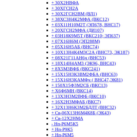
+ 30Х2НВФА
+ 30ХГСН2А
+ 30Х2ГСН2ВМ (ВЛ1)
+ 38ХС3Н4К2МФА (ВКС12)
+ 03Х11Н10М2Т (ЭП678, ВНС17)
+ 20ХГСН2МФА (ДИ107)
+ 03Н18К9М5Т (ВКС210; ЭП637)
+ 07Х16Н6М (ЭП288М)
+ 05Х16Н5АБ (ВНС74)
+ 10Х13Н4К4М3С2А (ВНС73, ЭК187)
+ 08Х21Г11АН6ч (ВНС53)
+ 18Х14Н4АМ3 (ЭК96, ВНС43)
+ 8Х5М3ВФБ (ВКС241)
+ 15Х15Н3К3ВМ2ФБА (ВНС63)
+ 15Х16Н3КАМФч ( ВНС47,ЭК81)
+ 150Х15Ф3М2СБ (ВКС13)
+ Х6Ф6МН (ВКС14)
+ 13Х3Н3М2ВФБ (ВКС10)
+ 16Х2Н3МФАБ (ВКС7)
+ 32Х13Н6К3М2БДЛТ (ВНС32)
+ Св-06Х13Н6М4К8Б (ЭК43)
+ Св-12Х2НМА
- Нп-Р6М5К5
+ Нп-Р9К5
+ Нп-Р6М5