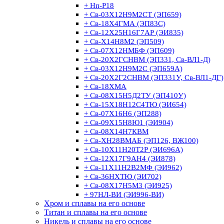
+ Нп-Р18
+ Св-03Х12Н9М2СТ (ЭП659)
+ Св-18Х4ГМА (ЭП83С)
+ Св-12Х25Н16Г7АР (ЭИ835)
+ Св-Х14Н8М2 (ЭП509)
+ Св-07Х12НМБФ (ЭП609)
+ Св-20Х2ГСНВМ (ЭП331, Св-ВЛ1-Д)
+ Св-03Х12Н9М2С (ЭП659А)
+ Св-20Х2Г2СНВМ (ЭП331У, Св-ВЛ1-ДГ)
+ Св-18ХМА
+ Св-08Х15Н5Д2ТУ (ЭП410У)
+ Св-15Х18Н12С4ТЮ (ЭИ654)
+ Св-07Х16Н6 (ЭП288)
+ Св-09Х15Н8Ю1 (ЭИ904)
+ Св-08Х14Н7КВМ
+ Св-ХН28ВМАБ (ЭП126, ВЖ100)
+ Св-10Х11Н20Т2Р (ЭИ696А)
+ Св-12Х17Г9АН4 (ЭИ878)
+ Св-11Х11Н2В2МФ (ЭИ962)
+ Св-36НХТЮ (ЭИ702)
+ Св-08Х17Н5М3 (ЭИ925)
+ 97НЛ-ВИ (ЭИ996-ВИ)
Хром и сплавы на его основе
Титан и сплавы на его основе
Никель и сплавы на его основе