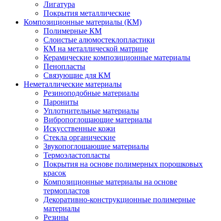
Лигатура
Покрытия металлические
Композиционные материалы (КМ)
Полимерные КМ
Слоистые алюмостеклопластики
КМ на металлической матрице
Керамические композиционные материалы
Пенопласты
Связующие для КМ
Неметаллические материалы
Резиноподобные материалы
Парониты
Уплотнительные материалы
Вибропоглощающие материалы
Искусственные кожи
Стекла органические
Звукопоглощающие материалы
Термоэластопласты
Покрытия на основе полимерных порошковых
красок
Композиционные материалы на основе
термопластов
Декоративно-конструкционные полимерные
материалы
Резины