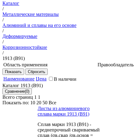
Каталог
/
Металлические материалы
/
Алюминий и сплавы на его основе
/
Деформируемые
/
Коррозионностойкие
/
1913 (В91)
Область применения
Правообладатель
Обшивка и внутренний набор
ФГУП
фюзеляжа изделий авиационной
ВИАМ
Наименование
Цена
В наличии
техники, различные строительные
Каталог 1913 (В91)
конструкции
Всего страниц 1
1
Показать по:
10
20
50
Все
Листы из алюминиевого
сплава марки 1913 (В91)
Сплав марки 1913 (В91) -
среднепрочный свариваемый
сплав (σв.свар /σв.основ =