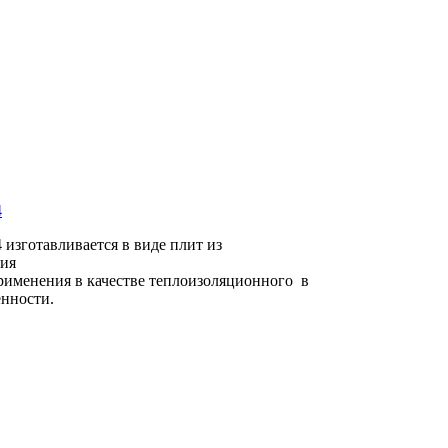
честве теплоизоляционного в авиастроении и в других отраслях
4
изготавливается в виде плит из
ния
рименения в качестве теплоизоляционного в
енности.