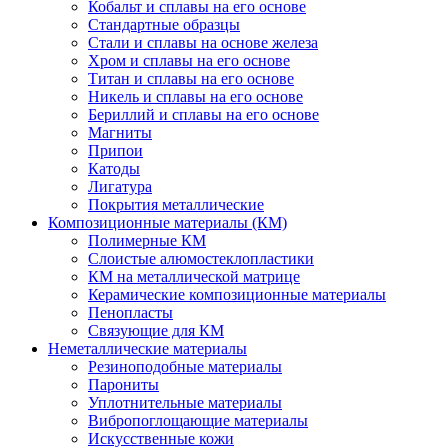
Кобальт и сплавы на его основе
Стандартные образцы
Стали и сплавы на основе железа
Хром и сплавы на его основе
Титан и сплавы на его основе
Никель и сплавы на его основе
Бериллий и сплавы на его основе
Магниты
Припои
Катоды
Лигатура
Покрытия металлические
Композиционные материалы (КМ)
Полимерные КМ
Слоистые алюмостеклопластики
КМ на металлической матрице
Керамические композиционные материалы
Пенопласты
Связующие для КМ
Неметаллические материалы
Резиноподобные материалы
Парониты
Уплотнительные материалы
Вибропоглощающие материалы
Искусственные кожи