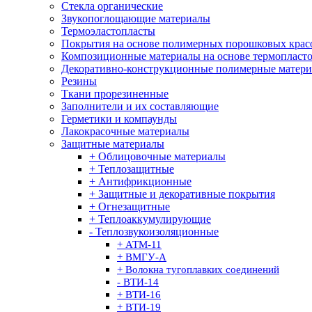
Стекла органические
Звукопоглощающие материалы
Термоэластопласты
Покрытия на основе полимерных порошковых крас
Композиционные материалы на основе термопласт
Декоративно-конструкционные полимерные матер
Резины
Ткани прорезиненные
Заполнители и их составляющие
Герметики и компаунды
Лакокрасочные материалы
Защитные материалы
+ Облицовочные материалы
+ Теплозащитные
+ Антифрикционные
+ Защитные и декоративные покрытия
+ Огнезащитные
+ Теплоаккумулирующие
- Теплозвукоизоляционные
+ АТМ-11
+ ВМГУ-А
+ Волокна тугоплавких соединений
- ВТИ-14
+ ВТИ-16
+ ВТИ-19