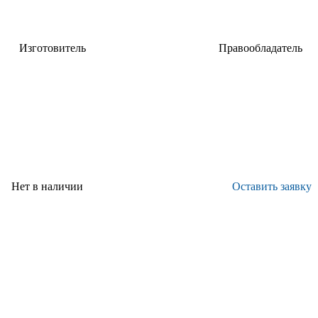
Изготовитель
Правообладатель
НИЦ "Курчатовский институт" -
ФГУП
ВИАМ
«ВИАМ»
Нет в наличии
Оставить заявку