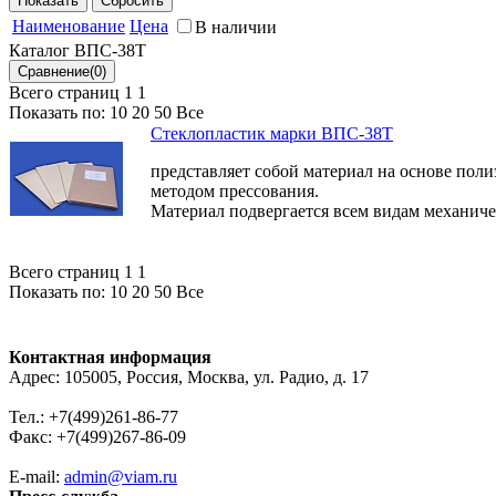
может эксплуатироваться в интервале температур от минус
Наименование
Цена
В наличии
Каталог ВПС-38Т
Всего страниц 1
1
Показать по:
10
20
50
Все
Стеклопластик марки ВПС-38Т
представляет собой материал на основе пол
методом прессования.
Материал подвергается всем видам механичес
Всего страниц 1
1
Показать по:
10
20
50
Все
Контактная информация
Адрес: 105005, Россия, Москва, ул. Радио, д. 17
Тел.: +7(499)261-86-77
Факс: +7(499)267-86-09
E-mail:
admin@viam.ru