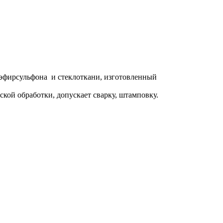
 60 °С до плюс 150 °С.
иэфирсульфона и стеклоткани, изготовленный
кой обработки, допускает сварку, штамповку.