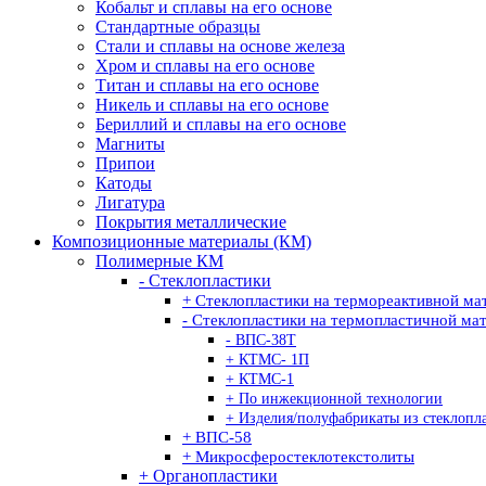
Кобальт и сплавы на его основе
Стандартные образцы
Стали и сплавы на основе железа
Хром и сплавы на его основе
Титан и сплавы на его основе
Никель и сплавы на его основе
Бериллий и сплавы на его основе
Магниты
Припои
Катоды
Лигатура
Покрытия металлические
Композиционные материалы (КМ)
Полимерные КМ
- Стеклопластики
+ Стеклопластики на термореактивной ма
- Стеклопластики на термопластичной ма
- ВПС-38Т
+ КТМС- 1П
+ КТМС-1
+ По инжекционной технологии
+ Изделия/полуфабрикаты из стеклопл
+ ВПС-58
+ Микросферостеклотекстолиты
+ Органопластики