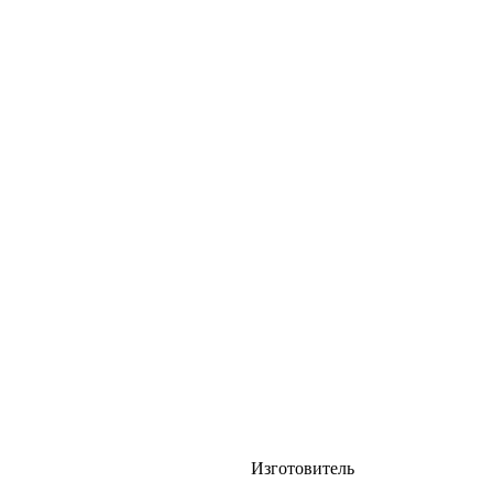
Изготовитель
хслойных панелей. Материал
НИЦ "Курчатовский