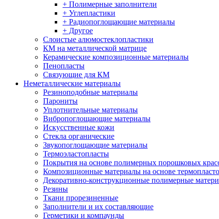
+ Полимерные заполнители
+ Углепластики
+ Радиопоглощающие материалы
+ Другое
Слоистые алюмостеклопластики
КМ на металлической матрице
Керамические композиционные материалы
Пенопласты
Связующие для КМ
Неметаллические материалы
Резиноподобные материалы
Парониты
Уплотнительные материалы
Вибропоглощающие материалы
Искусственные кожи
Стекла органические
Звукопоглощающие материалы
Термоэластопласты
Покрытия на основе полимерных порошковых крас
Композиционные материалы на основе термопласт
Декоративно-конструкционные полимерные матер
Резины
Ткани прорезиненные
Заполнители и их составляющие
Герметики и компаунды