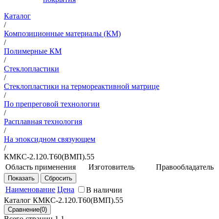
Каталог
/
Композиционные материалы (КМ)
/
Полимерные КМ
/
Стеклопластики
/
Стеклопластики на термореактивной матрице
/
По препреговой технологии
/
Расплавная технология
/
На эпоксидном связующем
/
КМКС-2.120.Т60(ВМП).55
Область применения
Изготовитель
Правообладатель
Рекомендуется для
НИЦ
Прибор
изготовления
"Курчатовский
Наименование
Цена
В наличии
сотовых
институт" -
Каталог КМКС-2.120.Т60(ВМП).55
высокопрочных
ВИАМ
конструкций из
Всего страниц 1
1