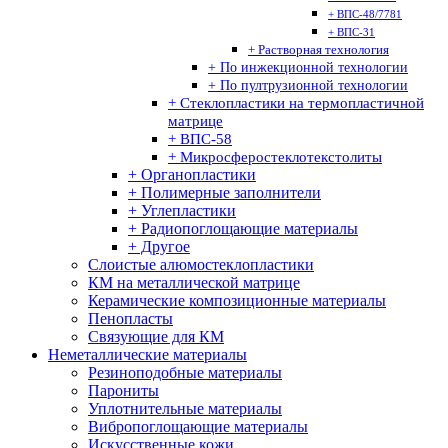
+ ВПС-48/7781
+ ВПС-31
+ Растворная технология
+ По инжекционной технологии
+ По пултрузионной технологии
+ Стеклопластики на термопластичной
матрице
+ ВПС-58
+ Микросферостеклотекстолиты
+ Органопластики
+ Полимерные заполнители
+ Углепластики
+ Радиопоглощающие материалы
+ Другое
Слоистые алюмостеклопластики
КМ на металлической матрице
Керамические композиционные материалы
Пенопласты
Связующие для КМ
Неметаллические материалы
Резиноподобные материалы
Парониты
Уплотнительные материалы
Вибропоглощающие материалы
Искусственные кожи