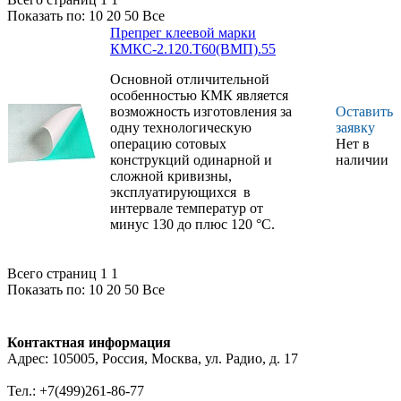
стеклопластика
Показать по:
10
20
50
Все
Препрег клеевой марки
КМКС-2.120.Т60(ВМП).55
Основной отличительной
особенностью КМК является
возможность изготовления за
Оставить
одну технологическую
заявку
операцию сотовых
Нет в
конструкций одинарной и
наличии
сложной кривизны,
эксплуатирующихся в
интервале температур от
минус 130 до плюс 120 °С.
Всего страниц 1
1
Показать по:
10
20
50
Все
Контактная информация
Адрес: 105005, Россия, Москва, ул. Радио, д. 17
Тел.: +7(499)261-86-77