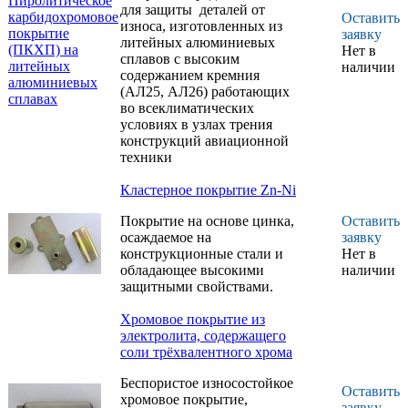
для защиты деталей от
эрозионного износа.
Оставить
износа, изготовленных из
Детали, работающие на
заявку
литейных алюминиевых
трение-износ в условиях
Нет в
сплавов с высоким
сухого трения при низких
наличии
содержанием кремния
и средних удельных
(АЛ25, АЛ26) работающих
нагрузках
во всеклиматических
Детали, работающие на
условиях в узлах трения
трение-износ в условиях
конструкций авиационной
сухого трения при
техники
средних и высоких
удельных нагрузках.
Кластерное покрытие Zn-Ni
Конструкционные стали
Покрытие на основе цинка,
Оставить
Крупногабаритные
осаждаемое на
заявку
стальные детали и узлы
конструкционные стали и
Нет в
металлоконструкций
обладающее высокими
наличии
Покрытие предназначено
защитными свойствами.
для защиты деталей от
износа, изготовленных из
Хромовое покрытие из
литейных алюминиевых
электролита, содержащего
сплавов с высоким
соли трёхвалентного хрома
содержанием кремния
Беспористое износостойкое
(АЛ25, АЛ26)
Оставить
хромовое покрытие,
работающих во
заявку