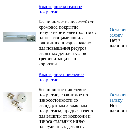
Кластерное хромовое
покрытие
Беспористое износостойкое
хромовое покрытие,
Оставить
получаемое в электролитах с
заявку
наночастицами оксида
Нет в
алюминия, предназначено
наличии
для повышения ресурса
стальных деталей узлов
трения и защиты от
коррозии.
Кластерное никелевое
покрытие
Беспористое никелевое
покрытие, сравнимое по
Оставить
износостойкости со
заявку
стандартным хромовым
Нет в
покрытием, предназначено
наличии
для защиты от коррозии и
износа стальных низко-
нагруженных деталей.