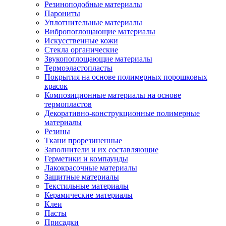
Резиноподобные материалы
Парониты
Уплотнительные материалы
Вибропоглощающие материалы
Искусственные кожи
Стекла органические
Звукопоглощающие материалы
Термоэластопласты
Покрытия на основе полимерных порошковых
красок
Композиционные материалы на основе
термопластов
Декоративно-конструкционные полимерные
материалы
Резины
Ткани прорезиненные
Заполнители и их составляющие
Герметики и компаунды
Лакокрасочные материалы
Защитные материалы
Текстильные материалы
Керамические материалы
Клеи
Пасты
Присадки