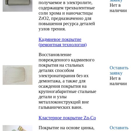
получаемое в электролите,
всеклиматических
Нет в
содержащем трехвалентные
условиях в узлах трения
наличии
соли хрома и наночастицы
конструкций
ZrO2, предназначенно для
авиационной техники
повышения ресурса деталей
Сложнопрофилированные
узлов трения.
поверхности деталей из
сталей высокой
Кадмиевое покрытие
прочности типа
(ремонтная технология)
30ХГСН2А (болты, гайки,
тяги и др.)
Восстановление
Сложнопрофилированные
поврежденного кадмиевого
стальные детали
покрытия на стальных
Оставить
деталях способом
Стальные деталей узлов
заявку
электронатирания без их
трения
Нет в
демонтажа, а также для
наличии
Стальные
осаждения покрытия на
низконагруженные детали
крупногабаритные стальные
детали и узлы
металлоконструкций вне
гальванических ванн.
Кластерное покрытие Zn-Co
Покрытие на основе цинка,
Оставить