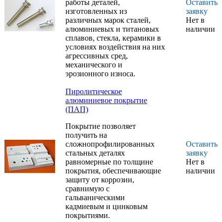
работы деталей,
Оставить
изготовленных из
заявку
различных марок сталей,
Нет в
алюминиевых и титановых
наличии
сплавов, стекла, керамики в
условиях воздействия на них
агрессивных сред,
механического и
эрозионного износа.
Пиролитическое
алюминиевое покрытие
(ПАП)
Покрытие позволяет
получить на
сложнопрофилированных
Оставить
стальных деталях
заявку
равномерные по толщине
Нет в
покрытия, обеспечивающие
наличии
защиту от коррозии,
сравнимую с
гальваническими
кадмиевым и цинковым
покрытиями.