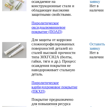
осаждаемое на
заявку
конструкционные стали и
Нет в
обладающее высокими
наличии
защитными свойствами.
Пиролитическое
оксидоалюминиевое
покрытие (ПОАП)
Для защиты от коррозии
сложнопрофилированных
Оставить
поверхностей деталей из
заявку
сталей высокой прочности
Нет в
типа 30ХГСН2А (болты,
наличии
гайки, тяги и др.). Процесс
осаждения покрытия не
наводороживает стальную
деталь.
Пиролитическое
карбидохромовое покрытие
(ПКХП)
Покрытие предназначено
для повышения ресурса