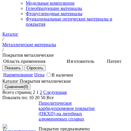
Модельные композиции
Гелеобразующие материалы
Фторуглеродные материалы
Функциональные оптические материалы и
покрытия
Каталог
/
Металлические материалы
/
Покрытия металлические
Область применения
Изготовитель
Патент
Детали из
НИЦ
Патент
конструкционных сталей
"Курчатовский
РФ
Наименование
Цена
В наличии
институт" -
Патент
Детали узлов трения
Каталог Покрытия металлические
ВИАМ
РФ
Детали, изготовленные из
Всего страниц 2
1
2
Следующая
различных марок сталей,
Показать по:
10
20
50
Все
алюминиевых и
титановых сплавов,
Пиролитическое
стекла, керамики,
карбидохромовое покрытие
работающие в условиях
(ПКХП) на литейных
воздействия на них
алюминиевых сплавах
агрессивных сред,
Покрытие предназначено
механического и