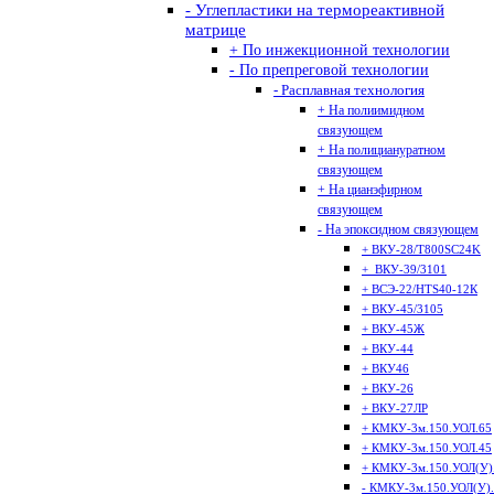
- Углепластики на термореактивной
матрице
+ По инжекционной технологии
- По препреговой технологии
- Расплавная технология
+ На полиимидном
связующем
+ На полициануратном
связующем
+ На цианэфирном
связующем
- На эпоксидном связующем
+ ВКУ-28/T800SC24K
+ ВКУ-39/3101
+ ВСЭ-22/HTS40-12К
+ ВКУ-45/3105
+ ВКУ-45Ж
+ ВКУ-44
+ ВКУ46
+ ВКУ-26
+ ВКУ-27ЛР
+ КМКУ-3м.150.УОЛ.65
+ КМКУ-3м.150.УОЛ.45
+ КМКУ-3м.150.УОЛ(У)
- КМКУ-3м.150.УОЛ(У)