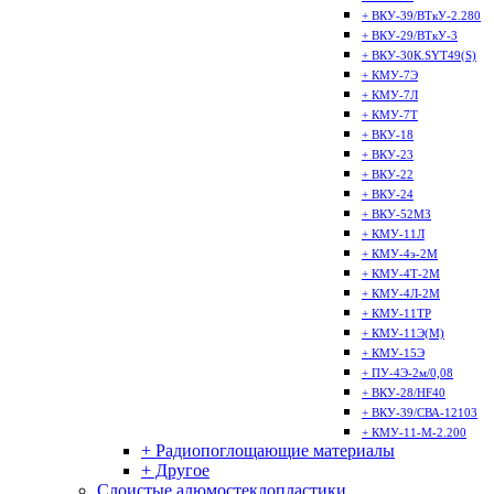
+ ВКУ-39/ВТкУ-2.280
+ ВКУ-29/ВТкУ-3
+ ВКУ-30К.SYT49(S)
+ КМУ-7Э
+ КМУ-7Л
+ КМУ-7Т
+ ВКУ-18
+ ВКУ-23
+ ВКУ-22
+ ВКУ-24
+ ВКУ-52МЗ
+ КМУ-11Л
+ КМУ-4э-2М
+ КМУ-4Т-2М
+ КМУ-4Л-2М
+ КМУ-11ТР
+ КМУ-11Э(М)
+ КМУ-15Э
+ ПУ-4Э-2м/0,08
+ ВКУ-28/HF40
+ ВКУ-39/СВА-12103
+ КМУ-11-М-2.200
+ Радиопоглощающие материалы
+ Другое
Слоистые алюмостеклопластики