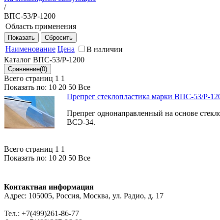
/
ВПС-53/Р-1200
Область применения
Детали силовых конструкций изделий авиационной техни
Наименование
Цена
В наличии
Каталог ВПС-53/Р-1200
Всего страниц 1
1
Показать по:
10
20
50
Все
Препрег стеклопластика марки ВПС-53/Р-12
Препрег однонаправленный на основе стек
ВСЭ-34.
Всего страниц 1
1
Показать по:
10
20
50
Все
Контактная информация
Адрес: 105005, Россия, Москва, ул. Радио, д. 17
Тел.: +7(499)261-86-77