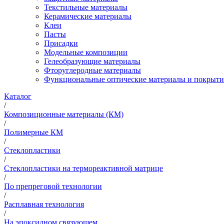
Текстильные материалы
Керамические материалы
Клеи
Пасты
Присадки
Модельные композиции
Гелеобразующие материалы
Фторуглеродные материалы
Функциональные оптические материалы и покрыти
Каталог
/
Композиционные материалы (КМ)
/
Полимерные КМ
/
Стеклопластики
/
Стеклопластики на термореактивной матрице
/
По препреговой технологии
/
Расплавная технология
/
На эпоксидном связующем