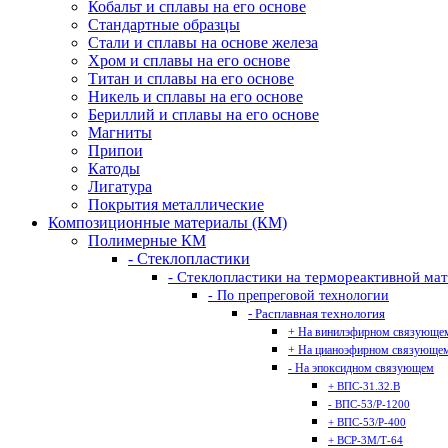
Кобальт и сплавы на его основе
Стандартные образцы
Стали и сплавы на основе железа
Хром и сплавы на его основе
Титан и сплавы на его основе
Никель и сплавы на его основе
Бериллий и сплавы на его основе
Магниты
Припои
Катоды
Лигатура
Покрытия металлические
Композиционные материалы (КМ)
Полимерные КМ
- Стеклопластики
- Стеклопластики на термореактивной ма
- По препреговой технологии
- Расплавная технология
+ На винилэфирном связующе
+ На цианоэфирном связующе
- На эпоксидном связующем
+ ВПС-31.32.В
- ВПС-53/Р-1200
+ ВПС-53/Р-400
+ ВСР-3М/Т-64