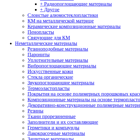
+ Радиопоглощающие материалы
+ Другое
Слоистые алюмостеклопластики
КМ на металлической матрице
Керамические композиционные материалы
Пенопласты
Связующие для КМ
Неметаллические материалы
Резиноподобные материалы
Парониты
Уплотнительные материалы
Вибропоглощающие материалы
Искусственные кожи
Стекла органические
Звукопоглощающие материалы
Термоэластопласты
Покрытия на основе полимерных порошковых крас
Композиционные материалы на основе термопласт
Декоративно-конструкционные полимерные матер
Резины
Ткани прорезиненные
Заполнители и их составляющие
Герметики и компаунды
Лакокрасочные материалы
Защитные материалы