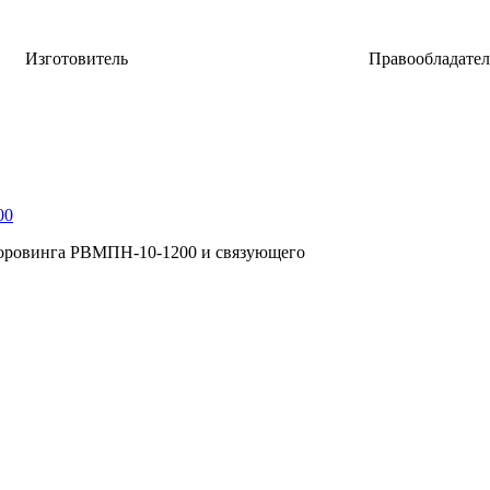
Изготовитель
Правообладател
ки.
НИЦ "Курчатовский институт" - ВИАМ
ФГУП "ВИ
00
лоровинга РВМПН-10-1200 и связующего