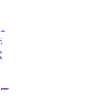
).55
37
55
55
37
трице