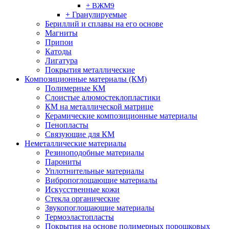
+ ВЖМ9
+ Гранулируемые
Бериллий и сплавы на его основе
Магниты
Припои
Катоды
Лигатура
Покрытия металлические
Композиционные материалы (КМ)
Полимерные КМ
Слоистые алюмостеклопластики
КМ на металлической матрице
Керамические композиционные материалы
Пенопласты
Связующие для КМ
Неметаллические материалы
Резиноподобные материалы
Парониты
Уплотнительные материалы
Вибропоглощающие материалы
Искусственные кожи
Стекла органические
Звукопоглощающие материалы
Термоэластопласты
Покрытия на основе полимерных порошковых