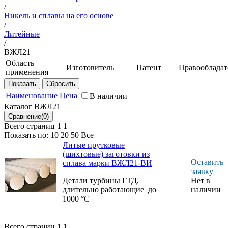
/
Никель и сплавы на его основе
/
Литейные
/
ВЖЛ21
Область
Изготовитель
Патент
Правообладат
применения
НИЦ
Патент
ФГУП
Детали
"Курчатовский
РФ
«ВИАМ»
турбины
Наименование
Цена
В наличии
институт" -
ГТД,
ВИАМ
Каталог ВЖЛ21
длительно
работающие
Всего страниц 1
1
при
Показать по:
10
20
50
Все
температуре
Литые прутковые
до 1000 °С
(шихтовые) заготовки из
Оставить
сплава марки ВЖЛ21-ВИ
заявку
Детали турбины ГТД,
Нет в
длительно работающие до
наличии
1000 °С
Всего страниц 1
1