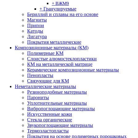
+ ВЖМ9
+ Гранулируемые
Бериллий и сплавы на его основе
Магниты
Припои
Катоды
Лигатура
Покрытия металлические
Композиционные материалы (КМ)
Полимерные КМ
Слоистые алюмостеклопластики
КМ на металлической матрице
Керамические композиционные материалы
Пенопласты
Связующие для КМ
Неметаллические материалы
Резиноподобные материалы
Парониты
Уплотнительные материалы
Вибропоглощающие материалы
Искусственные кожи
Стекла органические
Звукопоглощающие материалы
Термоэластопласты
Покрытия на основе полимерных порошковых