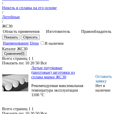
/
Никель и сплавы на его основе
/
Литейные
/
ЖС30
Область применения
Изготовитель
Правообладатель
Для литья лопаток
НИЦ
ФГУП
с монокристальной
"Курчатовский
ВИАМ
Наименование
Цена
В наличии
структурой
институт" -
Каталог ЖС30
турбины ГТД и
ВИАМ
соплового аппарата
Всего страниц 1
1
при рабочей
Показать по:
10
20
50
Все
темературе 1100
Литые прутковые
град.С
(шихтовые) заготовки из
Оставить
сплава марки ЖС30
заявку
Рекомендуемая максимальная
Нет в
температура эксплуатации
наличии
1100 °C
Всего страниц 1
1
Показать по:
10
20
50
Все