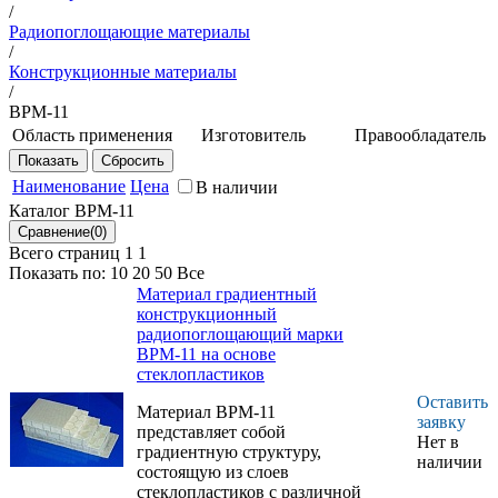
/
Радиопоглощающие материалы
/
Конструкционные материалы
/
ВРМ-11
Область применения
Изготовитель
Правообладатель
Материал ВРМ-11
НИЦ
ФГУП
предназначен для
"Курчатовский
"ВИАМ"
Наименование
Цена
В наличии
защиты
институт" -
Каталог ВРМ-11
радиоэлектронной
ВИАМ
аппаратуры (РЭА)и
Всего страниц 1
1
персонала от
Показать по:
10
20
50
Все
электромагнитного
Материал градиентный
излучения
конструкционный
обеспечения
радиопоглощающий марки
электромагнитной
ВРМ-11 на основе
совместимости
стеклопластиков
РЭА в диапазоне
частот от 1 ГГц до
Оставить
Материал ВРМ-11
40 ГГц.
заявку
представляет собой
Нет в
градиентную структуру,
наличии
состоящую из слоев
стеклопластиков с различной