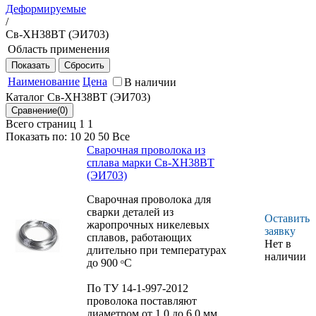
Деформируемые
/
Св-ХН38ВТ (ЭИ703)
Область применения
Для сварки деталей из жаропрочных никелевых сплавов,
работающих длительно при температурах до 900 ᵒС
Наименование
Цена
В наличии
Каталог Св-ХН38ВТ (ЭИ703)
Всего страниц 1
1
Показать по:
10
20
50
Все
Сварочная проволока из
сплава марки Св-ХН38ВТ
(ЭИ703)
Сварочная проволока для
сварки деталей из
Оставить
жаропрочных никелевых
заявку
сплавов, работающих
Нет в
длительно при температурах
наличии
до 900 ᵒС
По ТУ 14-1-997-2012
проволока поставляют
диаметром от 1,0 до 6,0 мм.