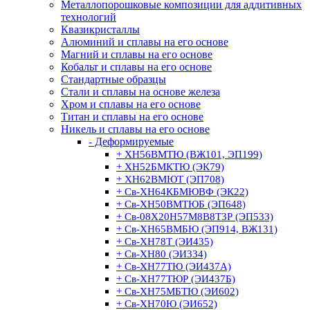
Металлопорошковые композиции для аддитивных
технологий
Квазикристаллы
Алюминий и сплавы на его основе
Магний и сплавы на его основе
Кобальт и сплавы на его основе
Стандартные образцы
Стали и сплавы на основе железа
Хром и сплавы на его основе
Титан и сплавы на его основе
Никель и сплавы на его основе
- Деформируемые
+ ХН56ВМТЮ (ВЖ101, ЭП199)
+ ХН52БМКТЮ (ЭК79)
+ ХН62ВМЮТ (ЭП708)
+ Св-ХН64КБМЮВФ (ЭК22)
+ Св-ХН50ВМТЮБ (ЭП648)
+ Св-08Х20Н57М8В8Т3Р (ЭП533)
+ Св-ХН65ВМБЮ (ЭП914, ВЖ131)
+ Св-ХН78Т (ЭИ435)
+ Св-ХН80 (ЭИ334)
+ Св-ХН77ТЮ (ЭИ437А)
+ Св-ХН77ТЮР (ЭИ437Б)
+ Св-ХН75МБТЮ (ЭИ602)
+ Св-ХН70Ю (ЭИ652)