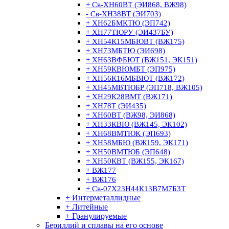
+ Св-ХН60ВТ (ЭИ868, ВЖ98)
- Св-ХН38ВТ (ЭИ703)
+ ХН62БМКТЮ (ЭП742)
+ ХН77ТЮРУ (ЭИ437БУ)
+ ХН54К15МБЮВТ (ВЖ175)
+ ХН73МБТЮ (ЭИ698)
+ ХН63ВФБЮТ (ВЖ151, ЭК151)
+ ХН59КВЮМБТ (ЭП975)
+ ХН56К16МБВЮТ (ВЖ172)
+ ХН45МВТЮБР (ЭП718, ВЖ105)
+ ХН29К28ВМТ (ВЖ171)
+ ХН78Т (ЭИ435)
+ ХН60ВТ (ВЖ98, ЭИ868)
+ ХН33КВЮ (ВЖ145, ЭК102)
+ ХН68ВМТЮК (ЭП693)
+ ХН58МБЮ (ВЖ159, ЭК171)
+ ХН50ВМТЮБ (ЭП648)
+ ХН50КВТ (ВЖ155, ЭК167)
+ ВЖ177
+ ВЖ176
+ Св-07Х23Н44К13В7М7Б3Т
+ Интерметаллидные
+ Литейные
+ Гранулируемые
Бериллий и сплавы на его основе