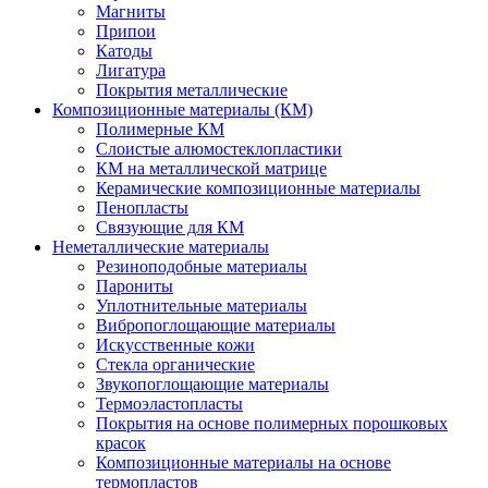
Магниты
Припои
Катоды
Лигатура
Покрытия металлические
Композиционные материалы (КМ)
Полимерные КМ
Слоистые алюмостеклопластики
КМ на металлической матрице
Керамические композиционные материалы
Пенопласты
Связующие для КМ
Неметаллические материалы
Резиноподобные материалы
Парониты
Уплотнительные материалы
Вибропоглощающие материалы
Искусственные кожи
Стекла органические
Звукопоглощающие материалы
Термоэластопласты
Покрытия на основе полимерных порошковых
красок
Композиционные материалы на основе
термопластов