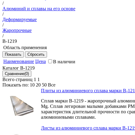
/
Алюминий и сплавы на его основе
/
Деформируемые
/
Жаропрочные
/
В-1219
Область применения
Элементы конструкций изделий авиационной техники и т
от минус 70 до плюс 175 °С (кратковременно до 100 ч до 
Наименование
Цена
В наличии
покрытиями
Каталог В-1219
Всего страниц 1
1
Показать по:
10
20
50
Все
Плиты из алюминиевого сплава марки В-12
Сплав марки В-1219 - жаропрочный алюмин
Mg. Сплав легирован малыми добавками РМ
характеристик длительной прочности по с
алюминиевыми сплавами.
Листы из алюминиевого сплава марки В-121