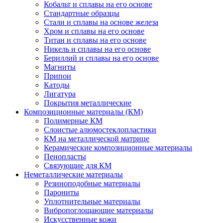
Кобальт и сплавы на его основе
Стандартные образцы
Стали и сплавы на основе железа
Хром и сплавы на его основе
Титан и сплавы на его основе
Никель и сплавы на его основе
Бериллий и сплавы на его основе
Магниты
Припои
Катоды
Лигатура
Покрытия металлические
Композиционные материалы (КМ)
Полимерные КМ
Слоистые алюмостеклопластики
КМ на металлической матрице
Керамические композиционные материалы
Пенопласты
Связующие для КМ
Неметаллические материалы
Резиноподобные материалы
Парониты
Уплотнительные материалы
Вибропоглощающие материалы
Искусственные кожи