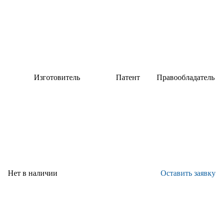
Изготовитель
Патент
Правообладатель
ературах
НИЦ
Патент
ФГУП
"Курчатовский
РФ
"ВИАМ"
институт" - ВИАМ
Нет в наличии
Оставить заявку