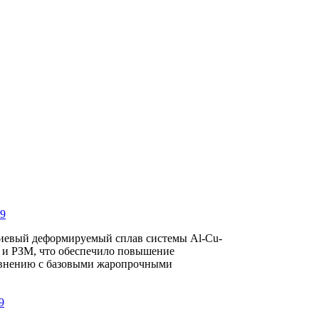
ранспортного машиностроения, работающие длительно при темп
температуры 200 °С) во всеклиматических условиях с защитными
19
иевый деформируемый сплав системы Al-Cu-
 и РЗМ, что обеспечило повышение
равнению с базовыми жаропрочными
9