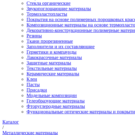
Стекла органические
Звукопоглощающие материалы
Термоэластопласты
Покрытия на основе полимерных порошковых крас
Композиционные материалы на основе термопласт
Декоративно-конструкционные полимерные матер
Резины
Ткани прорезиненные
Заполнители и их составляющие
Герметики и компаунды
Лакокрасочные материалы
Защитные материалы
Текстильные материалы
Керамические материалы
Клеи
Пасты
Присадки
Модельные композиции
Гелеобразующие материалы
Фторуглеродные материалы
Функциональные оптические материалы и покрыти
Каталог
/
Металлические материалы