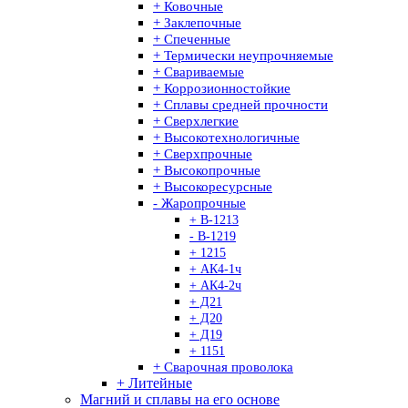
+ Ковочные
+ Заклепочные
+ Спеченные
+ Термически неупрочняемые
+ Свариваемые
+ Коррозионностойкие
+ Сплавы средней прочности
+ Сверхлегкие
+ Высокотехнологичные
+ Сверхпрочные
+ Высокопрочные
+ Высокоресурсные
- Жаропрочные
+ В-1213
- В-1219
+ 1215
+ АК4-1ч
+ АК4-2ч
+ Д21
+ Д20
+ Д19
+ 1151
+ Сварочная проволока
+ Литейные
Магний и сплавы на его основе