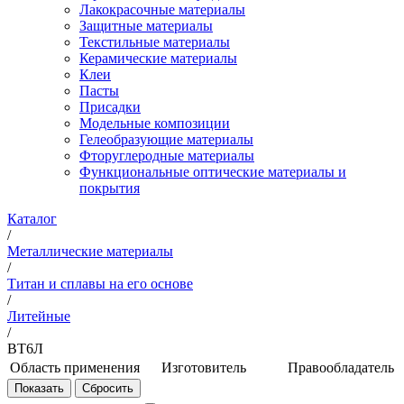
Лакокрасочные материалы
Защитные материалы
Текстильные материалы
Керамические материалы
Клеи
Пасты
Присадки
Модельные композиции
Гелеобразующие материалы
Фторуглеродные материалы
Функциональные оптические материалы и
покрытия
Каталог
/
Металлические материалы
/
Титан и сплавы на его основе
/
Литейные
/
ВТ6Л
Область применения
Изготовитель
Правообладатель
Литые детали,
НИЦ
ФГУП
работающие
"Курчатовский
"ВИАМ"