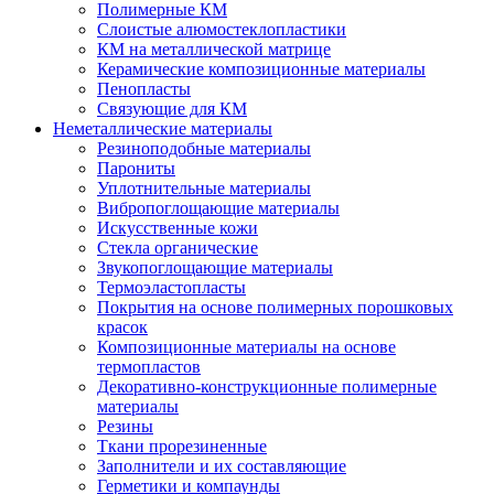
Полимерные КМ
Слоистые алюмостеклопластики
КМ на металлической матрице
Керамические композиционные материалы
Пенопласты
Связующие для КМ
Неметаллические материалы
Резиноподобные материалы
Парониты
Уплотнительные материалы
Вибропоглощающие материалы
Искусственные кожи
Стекла органические
Звукопоглощающие материалы
Термоэластопласты
Покрытия на основе полимерных порошковых
красок
Композиционные материалы на основе
термопластов
Декоративно-конструкционные полимерные
материалы
Резины
Ткани прорезиненные
Заполнители и их составляющие
Герметики и компаунды