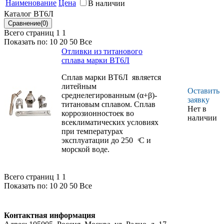
Наименование
Цена
В наличии
длительно при
институт" -
Каталог ВТ6Л
температурах до
ВИАМ
400 °С
Всего страниц 1
1
Показать по:
10
20
50
Все
Отливки из титанового
сплава марки ВТ6Л
Сплав марки ВТ6Л является
литейным
Оставить
среднелегированным (α+β)-
заявку
титановым сплавом. Сплав
Нет в
коррозионностоек во
наличии
всеклиматических условиях
при температурах
эксплуатации до 250 ͦС и
морской воде.
Всего страниц 1
1
Показать по:
10
20
50
Все
Контактная информация