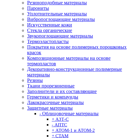
Резиноподобные материалы
Парониты
Уплотнительные материалы
Вибропоглощающие материалы
Искусственные кожи
Стекла органические
Звукопоглощающие материалы
Термоэластопласты
Покрытия на основе полимерных порошковых
красок
Композиционные материалы на основе
термопластов
Декоративно-конструкционные полимерные
материалы
Резины
Ткани прорезиненные
Заполнители и их составляющие
Герметики и компаунды
Лакокрасочные материалы
Защитные материалы
- Облицовочные материалы
+ АЗТ-С
- АПТС
+ АТОМ-1 и АТОМ-2
+ СТАМ