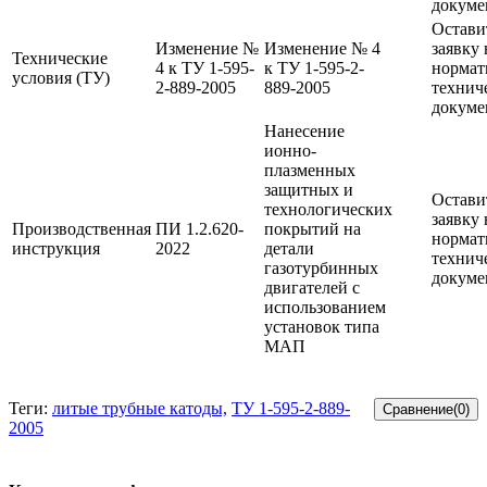
докуме
Остави
Изменение №
Изменение № 4
заявку 
Технические
4 к ТУ 1-595-
к ТУ 1-595-2-
нормат
условия (ТУ)
2-889-2005
889-2005
технич
докуме
Нанесение
ионно-
плазменных
защитных и
Остави
технологических
заявку 
Производственная
ПИ 1.2.620-
покрытий на
нормат
инструкция
2022
детали
технич
газотурбинных
докуме
двигателей с
использованием
установок типа
МАП
Теги:
литые трубные катоды,
ТУ 1-595-2-889-
2005