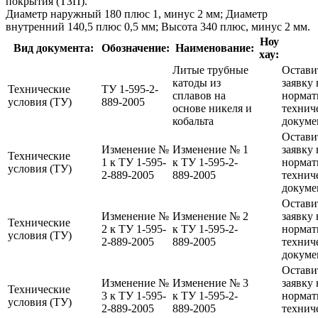
покрытия (ТЗП).
Диаметр наружный 180 плюс 1, минус 2 мм; Диаметр
внутренний 140,5 плюс 0,5 мм; Высота 340 плюс, минус 2 мм.
Ноу
Вид документа:
Обозначение:
Наименование:
хау:
Литые трубные
Остави
катоды из
заявку 
Технические
ТУ 1-595-2-
сплавов на
нормат
условия (ТУ)
889-2005
основе никеля и
технич
кобальта
докуме
Остави
Изменение №
Изменение № 1
заявку 
Технические
1 к ТУ 1-595-
к ТУ 1-595-2-
нормат
условия (ТУ)
2-889-2005
889-2005
технич
докуме
Остави
Изменение №
Изменение № 2
заявку 
Технические
2 к ТУ 1-595-
к ТУ 1-595-2-
нормат
условия (ТУ)
2-889-2005
889-2005
технич
докуме
Остави
Изменение №
Изменение № 3
заявку 
Технические
3 к ТУ 1-595-
к ТУ 1-595-2-
нормат
условия (ТУ)
2-889-2005
889-2005
технич