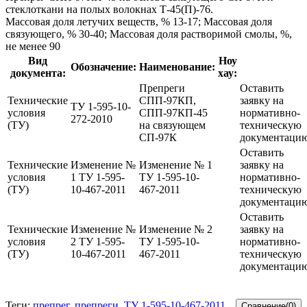
стеклоткани на полых волокнах Т-45(П)-76.
Массовая доля летучих веществ, % 13-17; Массовая доля
связующего, % 30-40; Массовая доля растворимой смолы, %,
не менее 90
Вид
Ноу
Обозначение:
Наименование:
документа:
хау:
Препреги
Оставить
Технические
СПП-97КП,
заявку на
ТУ 1-595-10-
условия
СПП-97КП-45
нормативно-
272-2010
(ТУ)
на связующем
техническую
СП-97К
документаци
Оставить
Технические
Изменение №
Изменение № 1
заявку на
условия
1 ТУ 1-595-
ТУ 1-595-10-
нормативно-
(ТУ)
10-467-2011
467-2011
техническую
документаци
Оставить
Технические
Изменение №
Изменение № 2
заявку на
условия
2 ТУ 1-595-
ТУ 1-595-10-
нормативно-
(ТУ)
10-467-2011
467-2011
техническую
документаци
Теги:
препрег,
препреги,
ТУ 1-595-10-467-2011