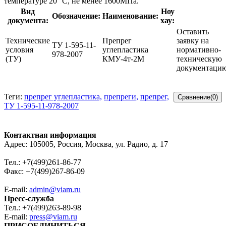
температуре 20 °C, не менее 1600МПа.
Вид
Ноу
Обозначение:
Наименование:
документа:
хау:
Оставить
Технические
Препрег
заявку на
ТУ 1-595-11-
условия
углепластика
нормативно-
978-2007
(ТУ)
КМУ-4т-2М
техническую
документаци
Теги:
препрег углепластика,
препреги,
препрег,
ТУ 1-595-11-978-2007
Контактная информация
Адрес: 105005, Россия, Москва, ул. Радио, д. 17
Тел.: +7(499)261-86-77
Факс: +7(499)267-86-09
E-mail:
admin@viam.ru
Пресс-служба
Тел.: +7(499)263-89-98
E-mail:
press@viam.ru
ПРИСОЕДИНИТЬСЯ