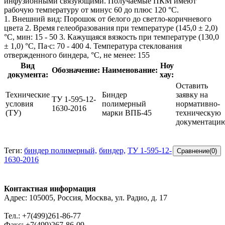
инфузионными связующими. Получаемые ПКМ имеют
рабочую температуру от минус 60 до плюс 120 °С.
1. Внешний вид: Порошок от белого до светло-коричневого
цвета 2. Время гелеобразования при температуре (145,0 ± 2,0)
°С, мин: 15 - 50 3. Кажущаяся вязкость при температуре (130,0
± 1,0) °С, Па∙с: 70 - 400 4. Температура стеклования
отвержденного биндера, °С, не менее: 155
Вид
Ноу
Обозначение:
Наименование:
документа:
хау:
Оставить
Технические
Биндер
заявку на
ТУ 1-595-12-
условия
полимерный
нормативно-
1630-2016
(ТУ)
марки ВПБ-45
техническую
документаци
Теги:
биндер полимерный,
биндер,
ТУ 1-595-12-
1630-2016
Контактная информация
Адрес: 105005, Россия, Москва, ул. Радио, д. 17
Тел.: +7(499)261-86-77
Факс: +7(499)267-86-09